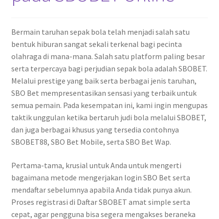
Bermain taruhan sepak bola telah menjadi salah satu
bentuk hiburan sangat sekali terkenal bagi pecinta
olahraga di mana-mana. Salah satu platform paling besar
serta terpercaya bagi perjudian sepak bola adalah SBOBET.
Melalui prestige yang baik serta berbagai jenis taruhan,
SBO Bet mempresentasikan sensasi yang terbaik untuk
semua pemain. Pada kesempatan ini, kami ingin mengupas
taktik unggulan ketika bertaruh judi bola melalui SBOBET,
dan juga berbagai khusus yang tersedia contohnya
SBOBET88, SBO Bet Mobile, serta SBO Bet Wap.
Pertama-tama, krusial untuk Anda untuk mengerti
bagaimana metode mengerjakan login SBO Bet serta
mendaftar sebelumnya apabila Anda tidak punya akun.
Proses registrasi di Daftar SBOBET amat simple serta
cepat, agar pengguna bisa segera mengakses beraneka