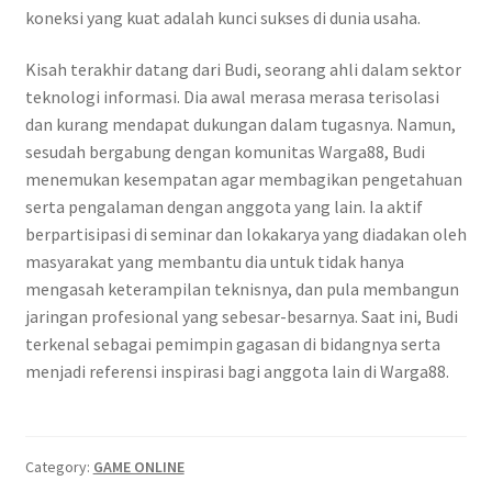
koneksi yang kuat adalah kunci sukses di dunia usaha.
Kisah terakhir datang dari Budi, seorang ahli dalam sektor
teknologi informasi. Dia awal merasa merasa terisolasi
dan kurang mendapat dukungan dalam tugasnya. Namun,
sesudah bergabung dengan komunitas Warga88, Budi
menemukan kesempatan agar membagikan pengetahuan
serta pengalaman dengan anggota yang lain. Ia aktif
berpartisipasi di seminar dan lokakarya yang diadakan oleh
masyarakat yang membantu dia untuk tidak hanya
mengasah keterampilan teknisnya, dan pula membangun
jaringan profesional yang sebesar-besarnya. Saat ini, Budi
terkenal sebagai pemimpin gagasan di bidangnya serta
menjadi referensi inspirasi bagi anggota lain di Warga88.
Category:
GAME ONLINE