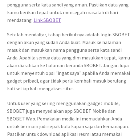
pengguna serta kata sandi yang aman. Pastikan data yang
kamu berikan tepat untuk mencegah masalah di hari
mendatang.
Link SBOBET
Setelah mendaftar, tahap berikutnya adalah login SBOBET
dengan akun yang sudah Anda buat. Masuk ke halaman
masuk dan masukkan nama pengguna serta kata sandi
Anda. Apabila semua data yang dim masukkan tepat, kamu
akan diarahkan ke halaman beranda SBOBET. Jangan lupa
untuk menyentuh opsi "ingat saya" apabila Anda memakai
gadget pribadi, agar tidak perlu kembali masuk berulang
kali setiap kali mengakses situs.
Untuk user yang sering menggunakan gadget mobile,
SBOBET juga menyediakan app SBOBET Mobile dan
SBOBET Wap. Pemakaian media ini memudahkan Anda
untuk bermain judi sepak bola kapan saja dan kemanapun.
Pastikan untuk download aplikasi resmi atau memakai