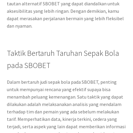
tautan alternatif SBOBET yang dapat diandalkan untuk
aksesibilitas yang lebih ringan. Dengan demikian, kamu
dapat merasakan perjalanan bermain yang lebih fleksibel
dan nyaman.
Taktik Bertaruh Taruhan Sepak Bola
pada SBOBET
Dalam bertaruh judi sepak bola pada SBOBET, penting
untuk mempunyai rencana yang efektif supaya bisa
menambah peluang kemenangan. Satu taktik yang dapat
dilakukan adalah melaksanakan analisis yang mendalam
terhadap tim dan pemain yang ada sebelum melakukan
tarif. Memperhatikan data, kinerja terkini, cedera yang
terjadi, serta aspek yang lain dapat memberikan informasi