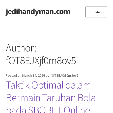
jedihandyman.com
Skip
Skip
Menu
to
to
navigation
content
Home
Sample Page
Author:
fOT8EJXjf0m8ov5
Posted on
March 14, 2026
by
fOT8EJXjf0m8ov5
Taktik Optimal dalam
Bermain Taruhan Bola
pada SBOBET Online