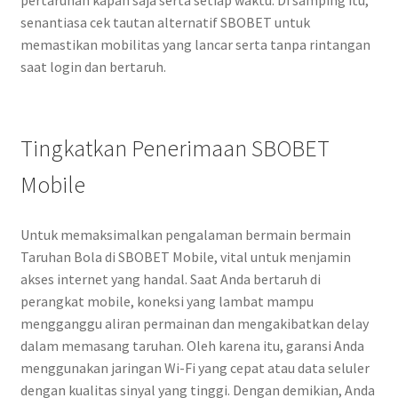
pertaruhan kapan saja serta setiap waktu. Di samping itu,
senantiasa cek tautan alternatif SBOBET untuk
memastikan mobilitas yang lancar serta tanpa rintangan
saat login dan bertaruh.
Tingkatkan Penerimaan SBOBET
Mobile
Untuk memaksimalkan pengalaman bermain bermain
Taruhan Bola di SBOBET Mobile, vital untuk menjamin
akses internet yang handal. Saat Anda bertaruh di
perangkat mobile, koneksi yang lambat mampu
mengganggu aliran permainan dan mengakibatkan delay
dalam memasang taruhan. Oleh karena itu, garansi Anda
menggunakan jaringan Wi-Fi yang cepat atau data seluler
dengan kualitas sinyal yang tinggi. Dengan demikian, Anda