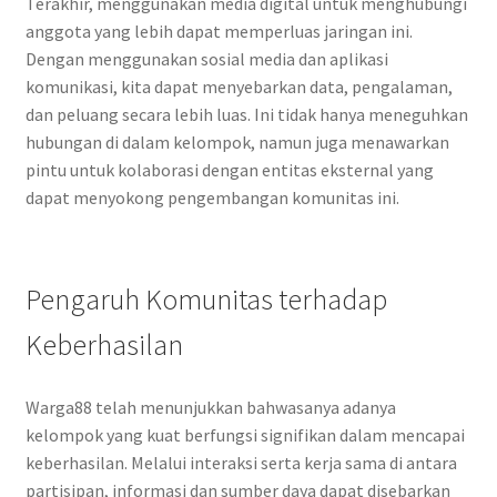
Terakhir, menggunakan media digital untuk menghubungi
anggota yang lebih dapat memperluas jaringan ini.
Dengan menggunakan sosial media dan aplikasi
komunikasi, kita dapat menyebarkan data, pengalaman,
dan peluang secara lebih luas. Ini tidak hanya meneguhkan
hubungan di dalam kelompok, namun juga menawarkan
pintu untuk kolaborasi dengan entitas eksternal yang
dapat menyokong pengembangan komunitas ini.
Pengaruh Komunitas terhadap
Keberhasilan
Warga88 telah menunjukkan bahwasanya adanya
kelompok yang kuat berfungsi signifikan dalam mencapai
keberhasilan. Melalui interaksi serta kerja sama di antara
partisipan, informasi dan sumber daya dapat disebarkan