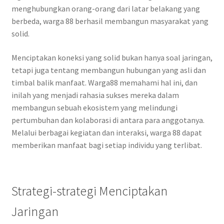
menghubungkan orang-orang dari latar belakang yang
berbeda, warga 88 berhasil membangun masyarakat yang
solid.
Menciptakan koneksi yang solid bukan hanya soal jaringan,
tetapi juga tentang membangun hubungan yang asli dan
timbal balik manfaat. Warga88 memahami hal ini, dan
inilah yang menjadi rahasia sukses mereka dalam
membangun sebuah ekosistem yang melindungi
pertumbuhan dan kolaborasi di antara para anggotanya.
Melalui berbagai kegiatan dan interaksi, warga 88 dapat
memberikan manfaat bagi setiap individu yang terlibat.
Strategi-strategi Menciptakan
Jaringan