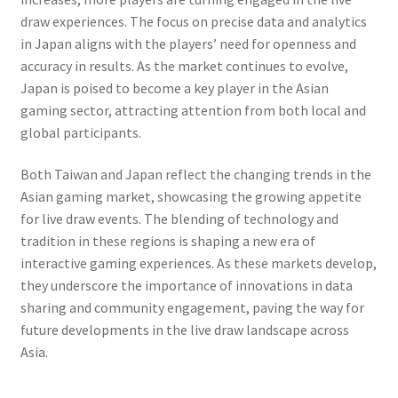
draw experiences. The focus on precise data and analytics
in Japan aligns with the players’ need for openness and
accuracy in results. As the market continues to evolve,
Japan is poised to become a key player in the Asian
gaming sector, attracting attention from both local and
global participants.
Both Taiwan and Japan reflect the changing trends in the
Asian gaming market, showcasing the growing appetite
for live draw events. The blending of technology and
tradition in these regions is shaping a new era of
interactive gaming experiences. As these markets develop,
they underscore the importance of innovations in data
sharing and community engagement, paving the way for
future developments in the live draw landscape across
Asia.