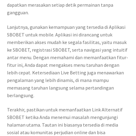
dapatkan merasakan setiap detik permainan tanpa
gangguan.
Lanjutnya, gunakan kemampuan yang tersedia di Aplikasi
SBOBET untuk mobile. Aplikasi ini dirancang untuk
memberikan akses mudah ke segala fasilitas, yaitu masuk
ke SBOBET, registrasi SBOBET, serta navigasi yang intuitif
antar menu. Dengan memahami dan memanfaatkan fitur-
fitur ini, Anda dapat mengakses menu taruhan dengan
lebih cepat. Ketersediaan Live Betting juga menawarkan
pengalaman yang lebih dinamis, di mana mampu
memasang taruhan langsung selama pertandingan
berlangsung.
Terakhir, pastikan untuk memanfaatkan Link Alternatif
SBOBET ketika Anda menemui masalah mengunjungi
halaman utama. Tautan ini biasanya tersedia di media
sosial atau komunitas perjudian online dan bisa