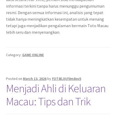
informasi terkini tanpa harus menunggu pengumuman
resmi. Dengan semua informasi ini, analisis yang tepat
tidak hanya meningkatkan kesempatan untuk menang
tetapi juga menjadikan pengalaman bermain Toto Macau
lebih seru dan menyenangkan.
Category:
GAME ONLINE
Posted on
March 13, 2026
by
fOT8EJXjf0m8ov5
Menjadi Ahli di Keluaran
Macau: Tips dan Trik