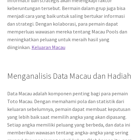
informatif dan strategis akan melengkapi faktor
keberuntungan tersebut. Bermain dalam grup juga bisa
menjadi cara yang baik untuk saling bertukar informasi
dan strategi. Dengan kolaborasi, para pemain dapat
memperluas wawasan mereka tentang Macau Pools dan
meningkatkan peluang untuk meraih hasil yang
diinginkan.
Keluaran Macau
Menganalisis Data Macau dan Hadiah
Data Macau adalah komponen penting bagi para pemain
Toto Macau. Dengan memahami pola dan statistik dari
keluaran sebelumnya, pemain dapat membuat keputusan
yang lebih baik saat memilih angka yang akan dipasang.
Setiap angka memiliki peluang yang berbeda, dan data ini
memberikan wawasan tentang angka-angka yang sering