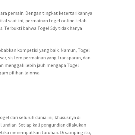
 para pemain. Dengan tingkat ketertarikannya
tal saat ini, permainan togel online telah
s. Terbukti bahwa Togel Sdy tidak hanya
ebabkan kompetisi yang baik. Namun, Togel
ar, sistem permainan yang transparan, dan
kan menggali lebih jauh mengapa Togel
am pilihan lainnya.
el dari seluruh dunia ini, khususnya di
 undian. Setiap kali pengundian dilakukan
etika menempatkan taruhan. Di samping itu,