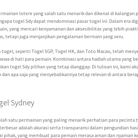
ermainan lotere yang salah satu menarik dan dikenal di kalangan
gapa togel Sdy dapat mendominasi pasar togel ini. Dalam era digi
in, yang mencari kenyamanan dan aksesibilitas yang lebih prakti
 tetapi juga menjanjikan pengalaman bermain yang seru.
togel, seperti Togel SGP, Togel HK, dan Toto Macao, telah meny
wa di hati para pemain. Kombinasi antara hadiah utama yang bes
n togel Sdy pilihan yang tetap dianggap. Di tulisan ini, kami a
 dan apa saja yang menyebabkannya tetap relevan di antara berag
gel Sydney
lah satu permainan yang paling menarik perhatian para pecinta tog
erbesar adalah akurasi serta transparansi dalam pengundian hasil
agai pihak, yang membuat para pemain merasa aman dan nyaman k