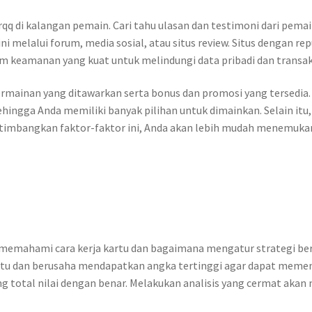
rqq di kalangan pemain. Cari tahu ulasan dan testimoni dari pema
 melalui forum, media sosial, atau situs review. Situs dengan rep
m keamanan yang kuat untuk melindungi data pribadi dan transaks
ermainan yang ditawarkan serta bonus dan promosi yang tersedia. 
hingga Anda memiliki banyak pilihan untuk dimainkan. Selain it
mbangkan faktor-faktor ini, Anda akan lebih mudah menemukan 
mahami cara kerja kartu dan bagaimana mengatur strategi berda
u dan berusaha mendapatkan angka tertinggi agar dapat memenan
g total nilai dengan benar. Melakukan analisis yang cermat ak