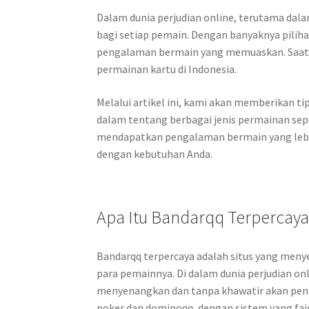
Dalam dunia perjudian online, terutama dal
bagi setiap pemain. Dengan banyaknya pilih
pengalaman bermain yang memuaskan. Saat i
permainan kartu di Indonesia.
Melalui artikel ini, kami akan memberikan 
dalam tentang berbagai jenis permainan sep
mendapatkan pengalaman bermain yang lebih 
dengan kebutuhan Anda.
Apa Itu Bandarqq Terpercaya
Bandarqq terpercaya adalah situs yang men
para pemainnya. Di dalam dunia perjudian o
menyenangkan dan tanpa khawatir akan peni
poker dan dominoqq, dengan sistem yang fair