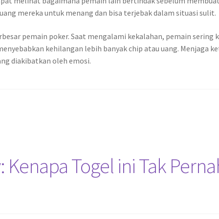
apat melihat bagaimana pemain lain bertindak sebelum membuat
ang mereka untuk menang dan bisa terjebak dalam situasi sulit.
erbesar pemain poker. Saat mengalami kekalahan, pemain sering k
at menyebabkan kehilangan lebih banyak chip atau uang. Menjaga
ng diakibatkan oleh emosi.
: Kenapa Togel ini Tak Pern