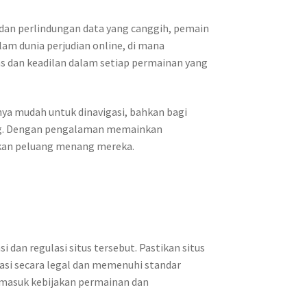
 dan perlindungan data yang canggih, pemain
am dunia perjudian online, di mana
as dan keadilan dalam setiap permainan yang
ya mudah untuk dinavigasi, bahkan bagi
bung. Dengan pengalaman memainkan
kan peluang menang mereka.
dan regulasi situs tersebut. Pastikan situs
erasi secara legal dan memenuhi standar
termasuk kebijakan permainan dan