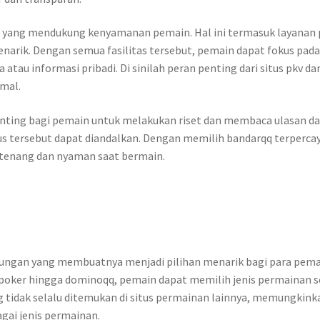
ur yang mendukung kenyamanan pemain. Hal ini termasuk layanan 
narik. Dengan semua fasilitas tersebut, pemain dapat fokus pad
atau informasi pribadi. Di sinilah peran penting dari situs pkv 
mal.
nting bagi pemain untuk melakukan riset dan membaca ulasan dari
tus tersebut dapat diandalkan. Dengan memilih bandarqq terperc
 tenang dan nyaman saat bermain.
gan yang membuatnya menjadi pilihan menarik bagi para pemai
poker hingga dominoqq, pemain dapat memilih jenis permainan se
ng tidak selalu ditemukan di situs permainan lainnya, memungki
gai jenis permainan.