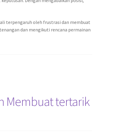
 keputusan. Dengan mengabaikan posisi,
ali terpengaruh oleh frustrasi dan membuat
 ketenangan dan mengikuti rencana permainan
ah Membuat tertarik