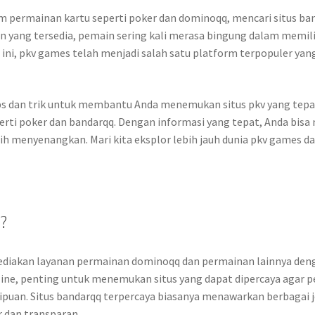
am permainan kartu seperti poker dan dominoqq, mencari situs ba
an yang tersedia, pemain sering kali merasa bingung dalam memi
ni, pkv games telah menjadi salah satu platform terpopuler ya
tips dan trik untuk membantu Anda menemukan situs pkv yang te
erti poker dan bandarqq. Dengan informasi yang tepat, Anda bi
menyenangkan. Mari kita eksplor lebih jauh dunia pkv games dan
?
yediakan layanan permainan dominoqq dan permainan lainnya d
nline, penting untuk menemukan situs yang dapat dipercaya agar
puan. Situs bandarqq terpercaya biasanya menawarkan berbagai 
 dan transparan.