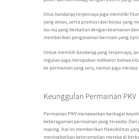
Situs bandarqq terpercaya juga memiliki fit
yang aman, serta promosi dan bonus yang me
isu-isu yang berkaitan dengan keamanan dana 
memberikan pengalaman bermain yang opti
Untuk memilih bandarqq yang terpercaya, pe
regulasi juga merupakan indikator bahwa si
ke permainan yang seru, namun juga merasa
Keunggulan Permainan PKV
Permainan PKV menawarkan berbagai keuntun
keberagaman permainan yang tersedia. Dari 
masing. Hal ini memberikan fleksibilitas ya
meningkatkan keterampilan mereka di berba