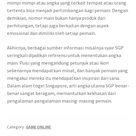
mimpi mimpi atau angka yang terkait tempat atau orang
tertentu bisa menjadi pertimbangan bagi pemain. Dengan
demikian, nomor main bukan hanya produk dari
perhitungan, tetapi juga berkaitan dengan aspek
emosional dan dimiliki oleh setiap pemain.
Akhirnya, berbagai sumber informasi misalnya syair SGP
seringkali dijadikan referensi untuk menentukan angka
main. Puisi yang mengandung petunjuk atau ikon
sebenarnya mendapatkan minat, dan banyak pemain yang
mengakui mereka itu mendapatkan inspirasi dari sana.
Dalam alam togel Singapore, arti angka utama SGP benar-
benar sangat beragam, memantulkan kekhasan dari
pengalaman pengalaman masing-masing pemain.
Category:
GAME ONLINE