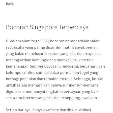
baik.
Bocoran Singapore Terpercaya
Di dalam alam togel SGP, bocoran nomor adalah salah
satu usaha yang paling dicari diminati. Banyak pemain
yang kalau menelusuri bocoran yang bisa dipercaya bisa
meningkatkan kemungkinan mereka untuk meraih
kemenangan. Sumber bocoran prediksi ini, bervariasi, dari
kelompok online sampai pakar permainan togel yang
berbagi penilaian dan ramalan mereka. Sehingga, krusial
untuk selalu memastikan bahwa sumber sumber yang
digunakan mempunyai tingkat kepercayaan yang baik
serta track record yang bisa dipertanggungjawabkan.
Setiap harinya, banyak website dan diskusi diskusi