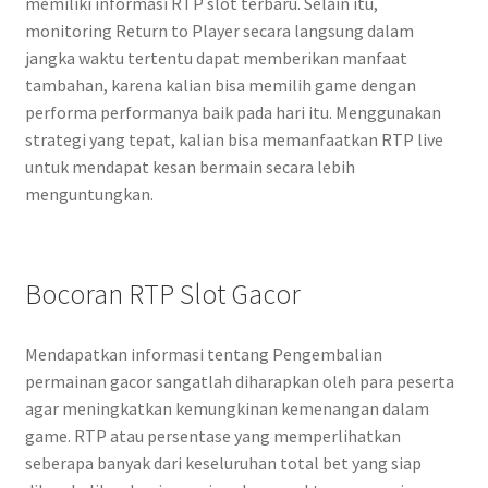
memiliki informasi RTP slot terbaru. Selain itu,
monitoring Return to Player secara langsung dalam
jangka waktu tertentu dapat memberikan manfaat
tambahan, karena kalian bisa memilih game dengan
performa performanya baik pada hari itu. Menggunakan
strategi yang tepat, kalian bisa memanfaatkan RTP live
untuk mendapat kesan bermain secara lebih
menguntungkan.
Bocoran RTP Slot Gacor
Mendapatkan informasi tentang Pengembalian
permainan gacor sangatlah diharapkan oleh para peserta
agar meningkatkan kemungkinan kemenangan dalam
game. RTP atau persentase yang memperlihatkan
seberapa banyak dari keseluruhan total bet yang siap