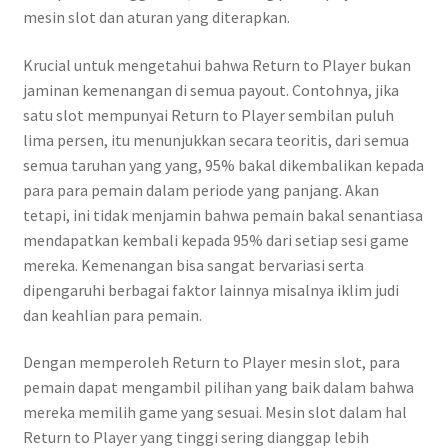
mesin slot dan aturan yang diterapkan.
Krucial untuk mengetahui bahwa Return to Player bukan
jaminan kemenangan di semua payout. Contohnya, jika
satu slot mempunyai Return to Player sembilan puluh
lima persen, itu menunjukkan secara teoritis, dari semua
semua taruhan yang yang, 95% bakal dikembalikan kepada
para para pemain dalam periode yang panjang. Akan
tetapi, ini tidak menjamin bahwa pemain bakal senantiasa
mendapatkan kembali kepada 95% dari setiap sesi game
mereka. Kemenangan bisa sangat bervariasi serta
dipengaruhi berbagai faktor lainnya misalnya iklim judi
dan keahlian para pemain.
Dengan memperoleh Return to Player mesin slot, para
pemain dapat mengambil pilihan yang baik dalam bahwa
mereka memilih game yang sesuai. Mesin slot dalam hal
Return to Player yang tinggi sering dianggap lebih