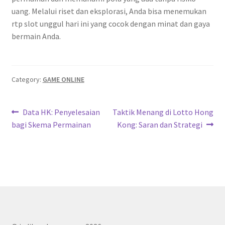
uang. Melalui riset dan eksplorasi, Anda bisa menemukan
rtp slot unggul hari ini yang cocok dengan minat dan gaya
bermain Anda.
Category:
GAME ONLINE
Post
Previous
Next
Data HK: Penyelesaian
Taktik Menang di Lotto Hong
post:
post:
bagi Skema Permainan
Kong: Saran dan Strategi
navigation