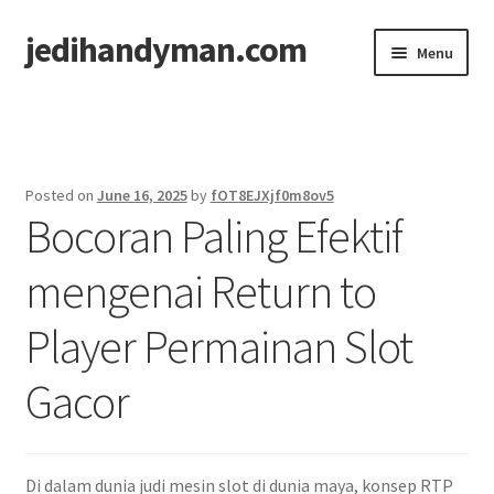
jedihandyman.com
Skip
Skip
Menu
to
to
navigation
content
Home
Sample Page
Posted on
June 16, 2025
by
fOT8EJXjf0m8ov5
Bocoran Paling Efektif
mengenai Return to
Player Permainan Slot
Gacor
Di dalam dunia judi mesin slot di dunia maya, konsep RTP