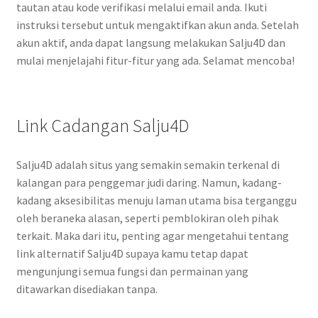
tautan atau kode verifikasi melalui email anda. Ikuti
instruksi tersebut untuk mengaktifkan akun anda. Setelah
akun aktif, anda dapat langsung melakukan Salju4D dan
mulai menjelajahi fitur-fitur yang ada. Selamat mencoba!
Link Cadangan Salju4D
Salju4D adalah situs yang semakin semakin terkenal di
kalangan para penggemar judi daring. Namun, kadang-
kadang aksesibilitas menuju laman utama bisa terganggu
oleh beraneka alasan, seperti pemblokiran oleh pihak
terkait. Maka dari itu, penting agar mengetahui tentang
link alternatif Salju4D supaya kamu tetap dapat
mengunjungi semua fungsi dan permainan yang
ditawarkan disediakan tanpa.