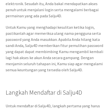
elektronik. Sesudah itu, Anda bakal mendapatkan akses
penuh untuk menjalani login serta mengalami berbagai
permainan yang ada pada Salju4D.
Untuk Kamu yang menghadapi kesulitan ketika login,
pastikanlah agar memeriksa ulang nama pengguna serta
password yang Anda masukkan. Apabila Anda hilang kata
sandi Anda, Salju4D memberikan fitur pemulihan password
yang dapat dapat membimbing Kamu mengambil kembali
lagi hak akses ke akun Anda secara gampang. Dengan
menjamin seluruh tahapan ini, Kamu siap agar mengalami
semua keuntungan yang tersedia oleh Salju4D.
Langkah Mendaftar di Salju4D
Untuk mendaftar di Salju4D, langkah pertama yang harus