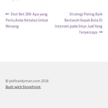
Post
Previous
Next
Slot Bet 200: Apa yang
Strategi Paling Baik
post:
post:
Perlu Anda Ketahui Untuk
Bertaruh Sepak Bola Di
navigation
Menang
Internet pada Situs Judi Yang
Terpercaya
© jedihandyman.com 2026
Built with Storefront
.