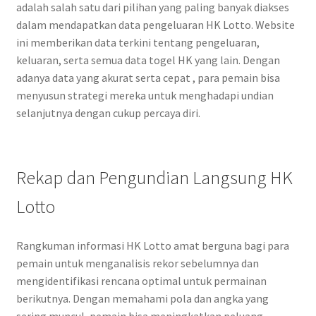
adalah salah satu dari pilihan yang paling banyak diakses
dalam mendapatkan data pengeluaran HK Lotto. Website
ini memberikan data terkini tentang pengeluaran,
keluaran, serta semua data togel HK yang lain. Dengan
adanya data yang akurat serta cepat , para pemain bisa
menyusun strategi mereka untuk menghadapi undian
selanjutnya dengan cukup percaya diri.
Rekap dan Pengundian Langsung HK
Lotto
Rangkuman informasi HK Lotto amat berguna bagi para
pemain untuk menganalisis rekor sebelumnya dan
mengidentifikasi rencana optimal untuk permainan
berikutnya. Dengan memahami pola dan angka yang