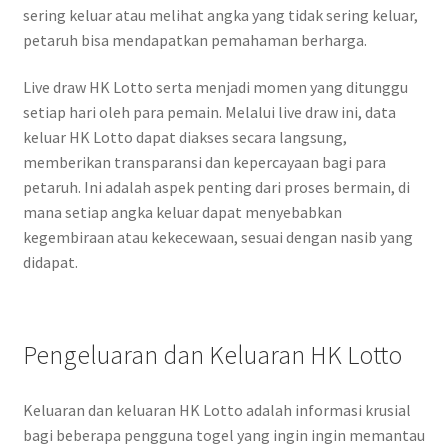
sering keluar atau melihat angka yang tidak sering keluar,
petaruh bisa mendapatkan pemahaman berharga.
Live draw HK Lotto serta menjadi momen yang ditunggu
setiap hari oleh para pemain. Melalui live draw ini, data
keluar HK Lotto dapat diakses secara langsung,
memberikan transparansi dan kepercayaan bagi para
petaruh. Ini adalah aspek penting dari proses bermain, di
mana setiap angka keluar dapat menyebabkan
kegembiraan atau kekecewaan, sesuai dengan nasib yang
didapat.
Pengeluaran dan Keluaran HK Lotto
Keluaran dan keluaran HK Lotto adalah informasi krusial
bagi beberapa pengguna togel yang ingin ingin memantau