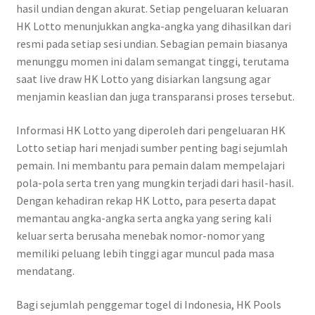
hasil undian dengan akurat. Setiap pengeluaran keluaran
HK Lotto menunjukkan angka-angka yang dihasilkan dari
resmi pada setiap sesi undian. Sebagian pemain biasanya
menunggu momen ini dalam semangat tinggi, terutama
saat live draw HK Lotto yang disiarkan langsung agar
menjamin keaslian dan juga transparansi proses tersebut.
Informasi HK Lotto yang diperoleh dari pengeluaran HK
Lotto setiap hari menjadi sumber penting bagi sejumlah
pemain. Ini membantu para pemain dalam mempelajari
pola-pola serta tren yang mungkin terjadi dari hasil-hasil.
Dengan kehadiran rekap HK Lotto, para peserta dapat
memantau angka-angka serta angka yang sering kali
keluar serta berusaha menebak nomor-nomor yang
memiliki peluang lebih tinggi agar muncul pada masa
mendatang.
Bagi sejumlah penggemar togel di Indonesia, HK Pools