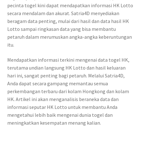
pecinta togel kini dapat mendapatkan informasi HK Lotto
secara mendalam dan akurat. Satria4D menyediakan
beragam data penting, mulai dari hasil dan data hasil HK
Lotto sampai ringkasan data yang bisa membantu
petaruh dalam merumuskan angka-angka keberuntungan
itu.
Mendapatkan informasi terkini mengenai data togel HK,
terutama undian langsung HK Lotto dan hasil keluaran
hari ini, sangat penting bagi petaruh. Melalui Satria4D,
Anda dapat secara gampang memantau semua
perkembangan terbaru dari kolam Hongkong dan kolam
HK. Artikel ini akan menganalisis beraneka data dan
informasi seputar HK Lotto untuk membantu Anda
mengetahui lebih baik mengenai dunia togel dan
meningkatkan kesempatan menang kalian.