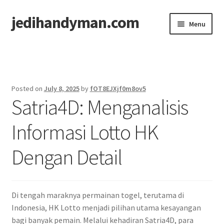
jedihandyman.com
Skip
Skip
Menu
to
to
navigation
content
Home
Sample Page
Posted on
July 8, 2025
by
fOT8EJXjf0m8ov5
Satria4D: Menganalisis
Informasi Lotto HK
Dengan Detail
Di tengah maraknya permainan togel, terutama di
Indonesia, HK Lotto menjadi pilihan utama kesayangan
bagi banyak pemain. Melalui kehadiran Satria4D, para