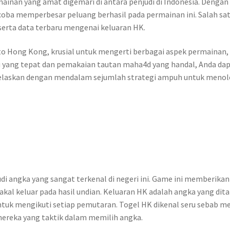
ainan yang amat digemari di antara penjudi di Indonesia. Dengan
ba memperbesar peluang berhasil pada permainan ini. Salah satu
erta data terbaru mengenai keluaran HK.
oto Hong Kong, krusial untuk mengerti berbagai aspek permainan,
 yang tepat dan pemakaian tautan maha4d yang handal, Anda da
enjelaskan dengan mendalam sejumlah strategi ampuh untuk meno
udi angka yang sangat terkenal di negeri ini. Game ini memberik
l keluar pada hasil undian. Keluaran HK adalah angka yang ditar
ntuk mengikuti setiap pemutaran. Togel HK dikenal seru sebab 
reka yang taktik dalam memilih angka.