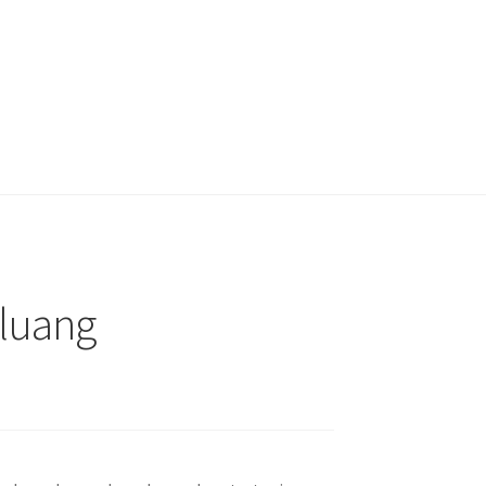
eluang