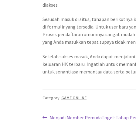
diakses.
Sesudah masuk di situs, tahapan berikutnya
di formulir yang tersedia. Untuk user baru 
Proses pendaftaran umumnya sangat mudah s
yang Anda masukkan tepat supaya tidak men
Setelah sukses masuk, Anda dapat menjalani 
keluaran HK terbaru. Ingatlah untuk meman
untuk senantiasa memantau data serta petun
Category:
GAME ONLINE
Post
Previous
Menjadi Member PemudaTogel: Tahap P
post:
navigation