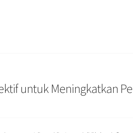
Efektif untuk Meningkatkan P