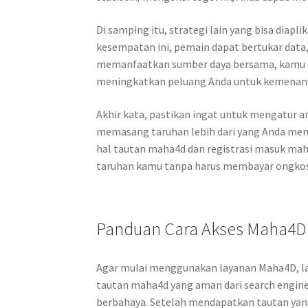
Di samping itu, strategi lain yang bisa dia
kesempatan ini, pemain dapat bertukar data,
memanfaatkan sumber daya bersama, kamu b
meningkatkan peluang Anda untuk kemenan
Akhir kata, pastikan ingat untuk mengatur a
memasang taruhan lebih dari yang Anda mer
hal tautan maha4d dan registrasi masuk ma
taruhan kamu tanpa harus membayar ongko
Panduan Cara Akses Maha4D
Agar mulai menggunakan layanan Maha4D, lan
tautan maha4d yang aman dari search engine
berbahaya. Setelah mendapatkan tautan yang