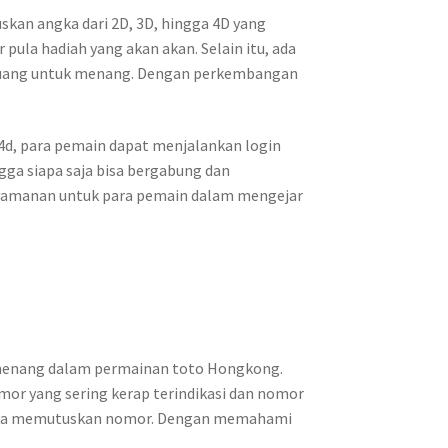
an angka dari 2D, 3D, hingga 4D yang
ula hadiah yang akan akan. Selain itu, ada
 peluang untuk menang. Dengan perkembangan
d, para pemain dapat menjalankan login
ga siapa saja bisa bergabung dan
nyamanan untuk para pemain dalam mengejar
menang dalam permainan toto Hongkong.
mor yang sering kerap terindikasi dan nomor
ketika memutuskan nomor. Dengan memahami