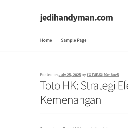
jedihandyman.com
Skip
Skip
to
to
navigation
content
Home
Sample Page
Home
Sample Page
Posted on
July 25, 2025
by
fOT8EJXjf0m8ov5
Toto HK: Strategi 
Kemenangan