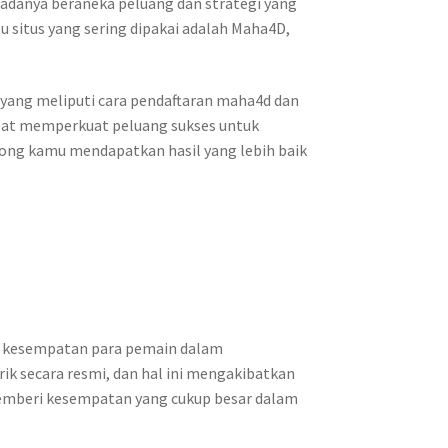
 adanya beraneka peluang dan strategi yang
 situs yang sering dipakai adalah Maha4D,
 yang meliputi cara pendaftaran maha4d dan
pat memperkuat peluang sukses untuk
long kamu mendapatkan hasil yang lebih baik
an kesempatan para pemain dalam
ik secara resmi, dan hal ini mengakibatkan
memberi kesempatan yang cukup besar dalam