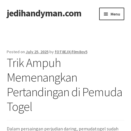
jedihandyman.com
Skip
Skip
Menu
to
to
navigation
content
Home
Sample Page
Posted on
July 25, 2025
by
fOT8EJXjf0m8ov5
Trik Ampuh
Memenangkan
Pertandingan di Pemuda
Togel
Dalam persaingan perjudian daring, pemudatogel sudah