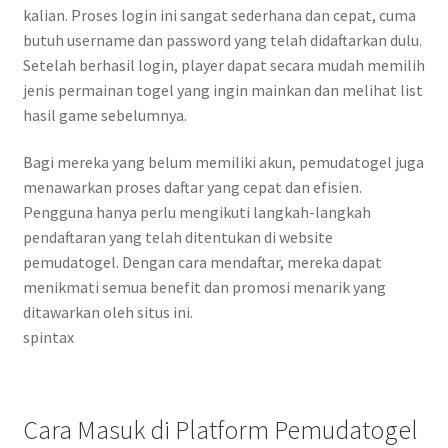
kalian. Proses login ini sangat sederhana dan cepat, cuma
butuh username dan password yang telah didaftarkan dulu.
Setelah berhasil login, player dapat secara mudah memilih
jenis permainan togel yang ingin mainkan dan melihat list
hasil game sebelumnya.
Bagi mereka yang belum memiliki akun, pemudatogel juga
menawarkan proses daftar yang cepat dan efisien.
Pengguna hanya perlu mengikuti langkah-langkah
pendaftaran yang telah ditentukan di website
pemudatogel. Dengan cara mendaftar, mereka dapat
menikmati semua benefit dan promosi menarik yang
ditawarkan oleh situs ini.
spintax
Cara Masuk di Platform Pemudatogel