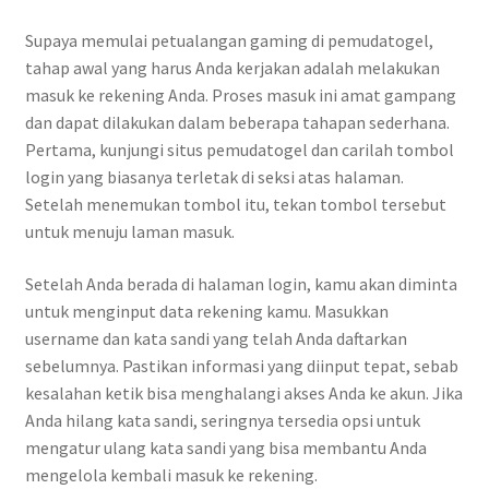
Supaya memulai petualangan gaming di pemudatogel,
tahap awal yang harus Anda kerjakan adalah melakukan
masuk ke rekening Anda. Proses masuk ini amat gampang
dan dapat dilakukan dalam beberapa tahapan sederhana.
Pertama, kunjungi situs pemudatogel dan carilah tombol
login yang biasanya terletak di seksi atas halaman.
Setelah menemukan tombol itu, tekan tombol tersebut
untuk menuju laman masuk.
Setelah Anda berada di halaman login, kamu akan diminta
untuk menginput data rekening kamu. Masukkan
username dan kata sandi yang telah Anda daftarkan
sebelumnya. Pastikan informasi yang diinput tepat, sebab
kesalahan ketik bisa menghalangi akses Anda ke akun. Jika
Anda hilang kata sandi, seringnya tersedia opsi untuk
mengatur ulang kata sandi yang bisa membantu Anda
mengelola kembali masuk ke rekening.