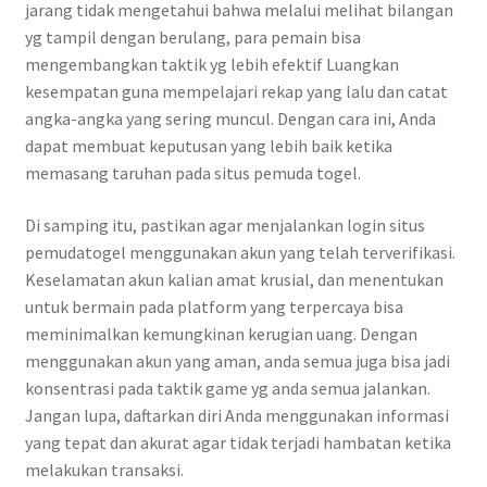
jarang tidak mengetahui bahwa melalui melihat bilangan
yg tampil dengan berulang, para pemain bisa
mengembangkan taktik yg lebih efektif Luangkan
kesempatan guna mempelajari rekap yang lalu dan catat
angka-angka yang sering muncul. Dengan cara ini, Anda
dapat membuat keputusan yang lebih baik ketika
memasang taruhan pada situs pemuda togel.
Di samping itu, pastikan agar menjalankan login situs
pemudatogel menggunakan akun yang telah terverifikasi.
Keselamatan akun kalian amat krusial, dan menentukan
untuk bermain pada platform yang terpercaya bisa
meminimalkan kemungkinan kerugian uang. Dengan
menggunakan akun yang aman, anda semua juga bisa jadi
konsentrasi pada taktik game yg anda semua jalankan.
Jangan lupa, daftarkan diri Anda menggunakan informasi
yang tepat dan akurat agar tidak terjadi hambatan ketika
melakukan transaksi.