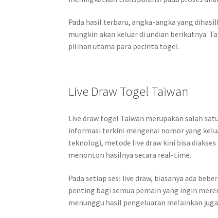
Pada hasil terbaru, angka-angka yang dihasil
mungkin akan keluar di undian berikutnya. T
pilihan utama para pecinta togel.
Live Draw Togel Taiwan
Live draw togel Taiwan merupakan salah sa
informasi terkini mengenai nomor yang kelua
teknologi, metode live draw kini bisa diak
menonton hasilnya secara real-time.
Pada setiap sesi live draw, biasanya ada beb
penting bagi semua pemain yang ingin meren
menunggu hasil pengeluaran melainkan juga