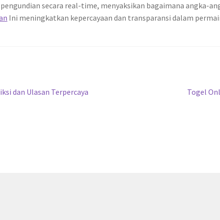
p pengundian secara real-time, menyaksikan bagaimana angka-angk
wan
Ini meningkatkan kepercayaan dan transparansi dalam permai
Next
iksi dan Ulasan Terpercaya
Togel Onl
post: