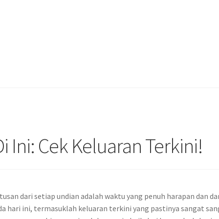
i Ini: Cek Keluaran Terkini!
san dari setiap undian adalah waktu yang penuh harapan dan dan
hari ini, termasuklah keluaran terkini yang pastinya sangat sa