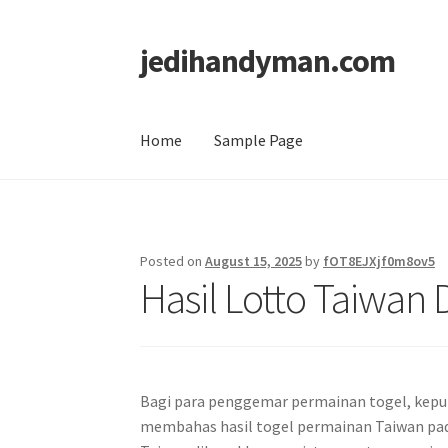
jedihandyman.com
Skip
Skip
to
to
navigation
content
Home
Sample Page
Home
Sample Page
Posted on
August 15, 2025
by
fOT8EJXjf0m8ov5
Hasil Lotto Taiwan D
Bagi para penggemar permainan togel, keputu
membahas hasil togel permainan Taiwan pada 