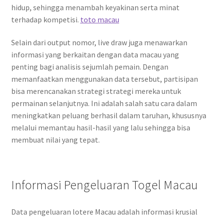
hidup, sehingga menambah keyakinan serta minat
terhadap kompetisi.
toto macau
Selain dari output nomor, live draw juga menawarkan
informasi yang berkaitan dengan data macau yang
penting bagi analisis sejumlah pemain. Dengan
memanfaatkan menggunakan data tersebut, partisipan
bisa merencanakan strategi strategi mereka untuk
permainan selanjutnya. Ini adalah salah satu cara dalam
meningkatkan peluang berhasil dalam taruhan, khususnya
melalui memantau hasil-hasil yang lalu sehingga bisa
membuat nilai yang tepat.
Informasi Pengeluaran Togel Macau
Data pengeluaran lotere Macau adalah informasi krusial