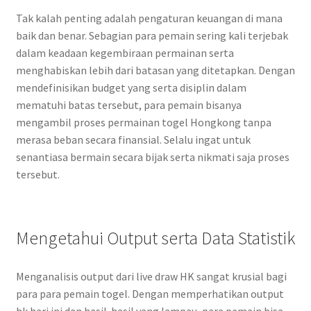
Tak kalah penting adalah pengaturan keuangan di mana
baik dan benar. Sebagian para pemain sering kali terjebak
dalam keadaan kegembiraan permainan serta
menghabiskan lebih dari batasan yang ditetapkan. Dengan
mendefinisikan budget yang serta disiplin dalam
mematuhi batas tersebut, para pemain bisanya
mengambil proses permainan togel Hongkong tanpa
merasa beban secara finansial. Selalu ingat untuk
senantiasa bermain secara bijak serta nikmati saja proses
tersebut.
Mengetahui Output serta Data Statistik
Menganalisis output dari live draw HK sangat krusial bagi
para para pemain togel. Dengan memperhatikan output