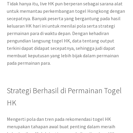
Tidak hanya itu, live HK pun berperan sebagai sarana alat
untuk memantau perkembangan togel Hongkong dengan
secepatnya. Banyak peserta yang bergantung pada hasil
keluaran HK hari ini untuk menilai pola serta strategi
permainan para di waktu depan. Dengan kehadiran
pengundian langsung togel HK, data tentang output
terkini dapat didapat secepatnya, sehingga judi dapat
membuat keputusan yang lebih bijak dalam permainan
pada permainan para.
Strategi Berhasil di Permainan Togel
HK
Mengerti pola dan tren pada rekomendasi togel HK
merupakan tahapan awal buat penting dalam meraih