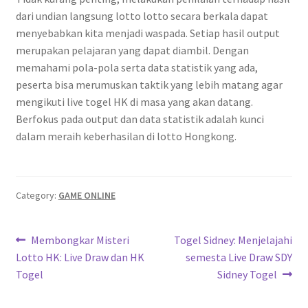
dari undian langsung lotto lotto secara berkala dapat
menyebabkan kita menjadi waspada. Setiap hasil output
merupakan pelajaran yang dapat diambil. Dengan
memahami pola-pola serta data statistik yang ada,
peserta bisa merumuskan taktik yang lebih matang agar
mengikuti live togel HK di masa yang akan datang.
Berfokus pada output dan data statistik adalah kunci
dalam meraih keberhasilan di lotto Hongkong.
Category:
GAME ONLINE
Post
Previous
Next
Membongkar Misteri
Togel Sidney: Menjelajahi
post:
post:
Lotto HK: Live Draw dan HK
semesta Live Draw SDY
navigation
Togel
Sidney Togel