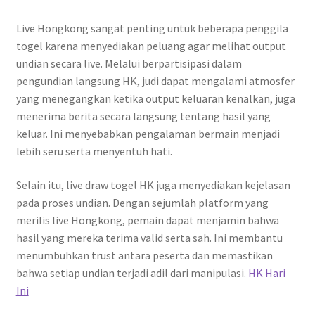
Live Hongkong sangat penting untuk beberapa penggila
togel karena menyediakan peluang agar melihat output
undian secara live. Melalui berpartisipasi dalam
pengundian langsung HK, judi dapat mengalami atmosfer
yang menegangkan ketika output keluaran kenalkan, juga
menerima berita secara langsung tentang hasil yang
keluar. Ini menyebabkan pengalaman bermain menjadi
lebih seru serta menyentuh hati.
Selain itu, live draw togel HK juga menyediakan kejelasan
pada proses undian. Dengan sejumlah platform yang
merilis live Hongkong, pemain dapat menjamin bahwa
hasil yang mereka terima valid serta sah. Ini membantu
menumbuhkan trust antara peserta dan memastikan
bahwa setiap undian terjadi adil dari manipulasi.
HK Hari
Ini