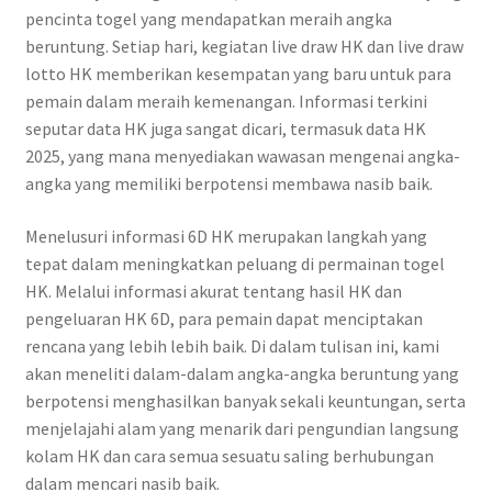
pencinta togel yang mendapatkan meraih angka
beruntung. Setiap hari, kegiatan live draw HK dan live draw
lotto HK memberikan kesempatan yang baru untuk para
pemain dalam meraih kemenangan. Informasi terkini
seputar data HK juga sangat dicari, termasuk data HK
2025, yang mana menyediakan wawasan mengenai angka-
angka yang memiliki berpotensi membawa nasib baik.
Menelusuri informasi 6D HK merupakan langkah yang
tepat dalam meningkatkan peluang di permainan togel
HK. Melalui informasi akurat tentang hasil HK dan
pengeluaran HK 6D, para pemain dapat menciptakan
rencana yang lebih lebih baik. Di dalam tulisan ini, kami
akan meneliti dalam-dalam angka-angka beruntung yang
berpotensi menghasilkan banyak sekali keuntungan, serta
menjelajahi alam yang menarik dari pengundian langsung
kolam HK dan cara semua sesuatu saling berhubungan
dalam mencari nasib baik.