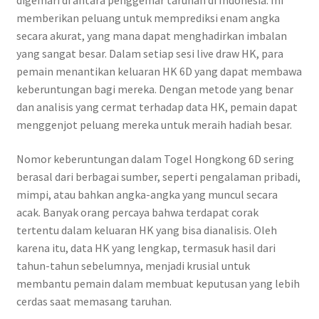
digemari di antara penggemar taruhan di Indonesia. Ini
memberikan peluang untuk memprediksi enam angka
secara akurat, yang mana dapat menghadirkan imbalan
yang sangat besar. Dalam setiap sesi live draw HK, para
pemain menantikan keluaran HK 6D yang dapat membawa
keberuntungan bagi mereka. Dengan metode yang benar
dan analisis yang cermat terhadap data HK, pemain dapat
menggenjot peluang mereka untuk meraih hadiah besar.
Nomor keberuntungan dalam Togel Hongkong 6D sering
berasal dari berbagai sumber, seperti pengalaman pribadi,
mimpi, atau bahkan angka-angka yang muncul secara
acak. Banyak orang percaya bahwa terdapat corak
tertentu dalam keluaran HK yang bisa dianalisis. Oleh
karena itu, data HK yang lengkap, termasuk hasil dari
tahun-tahun sebelumnya, menjadi krusial untuk
membantu pemain dalam membuat keputusan yang lebih
cerdas saat memasang taruhan.