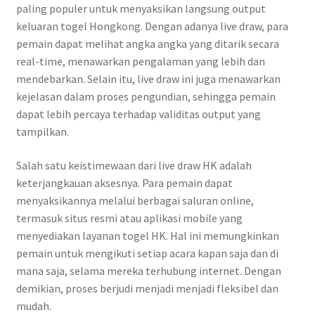
paling populer untuk menyaksikan langsung output
keluaran togel Hongkong. Dengan adanya live draw, para
pemain dapat melihat angka angka yang ditarik secara
real-time, menawarkan pengalaman yang lebih dan
mendebarkan. Selain itu, live draw ini juga menawarkan
kejelasan dalam proses pengundian, sehingga pemain
dapat lebih percaya terhadap validitas output yang
tampilkan.
Salah satu keistimewaan dari live draw HK adalah
keterjangkauan aksesnya. Para pemain dapat
menyaksikannya melalui berbagai saluran online,
termasuk situs resmi atau aplikasi mobile yang
menyediakan layanan togel HK. Hal ini memungkinkan
pemain untuk mengikuti setiap acara kapan saja dan di
mana saja, selama mereka terhubung internet. Dengan
demikian, proses berjudi menjadi menjadi fleksibel dan
mudah.