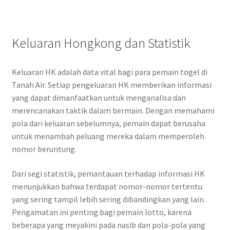
Keluaran Hongkong dan Statistik
Keluaran HK adalah data vital bagi para pemain togel di
Tanah Air. Setiap pengeluaran HK memberikan informasi
yang dapat dimanfaatkan untuk menganalisa dan
merencanakan taktik dalam bermain. Dengan memahami
pola dari keluaran sebelumnya, pemain dapat berusaha
untuk menambah peluang mereka dalam memperoleh
nomor beruntung.
Dari segi statistik, pemantauan terhadap informasi HK
menunjukkan bahwa terdapat nomor-nomor tertentu
yang sering tampil lebih sering dibandingkan yang lain.
Pengamatan ini penting bagi pemain lotto, karena
beberapa yang meyakini pada nasib dan pola-pola yang