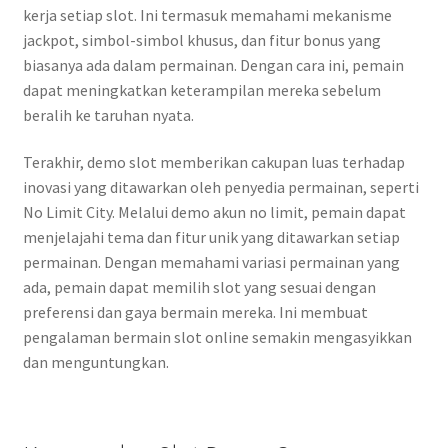
kerja setiap slot. Ini termasuk memahami mekanisme
jackpot, simbol-simbol khusus, dan fitur bonus yang
biasanya ada dalam permainan. Dengan cara ini, pemain
dapat meningkatkan keterampilan mereka sebelum
beralih ke taruhan nyata.
Terakhir, demo slot memberikan cakupan luas terhadap
inovasi yang ditawarkan oleh penyedia permainan, seperti
No Limit City. Melalui demo akun no limit, pemain dapat
menjelajahi tema dan fitur unik yang ditawarkan setiap
permainan. Dengan memahami variasi permainan yang
ada, pemain dapat memilih slot yang sesuai dengan
preferensi dan gaya bermain mereka. Ini membuat
pengalaman bermain slot online semakin mengasyikkan
dan menguntungkan.