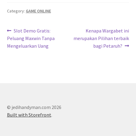
Category:
GAME ONLINE
Post
Previous
Next
Slot Demo Gratis:
Kenapa Wargabet ini
post:
post:
Peluang Maxwin Tanpa
merupakan Pilihan terbaik
navigation
Mengeluarkan Uang
bagi Petaruh?
© jedihandyman.com 2026
Built with Storefront
.