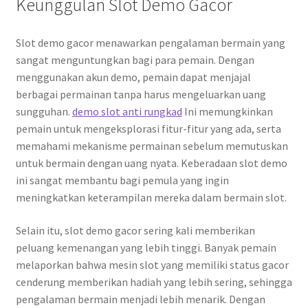
Keunggulan Slot Demo Gacor
Slot demo gacor menawarkan pengalaman bermain yang
sangat menguntungkan bagi para pemain. Dengan
menggunakan akun demo, pemain dapat menjajal
berbagai permainan tanpa harus mengeluarkan uang
sungguhan.
demo slot anti rungkad
Ini memungkinkan
pemain untuk mengeksplorasi fitur-fitur yang ada, serta
memahami mekanisme permainan sebelum memutuskan
untuk bermain dengan uang nyata. Keberadaan slot demo
ini sangat membantu bagi pemula yang ingin
meningkatkan keterampilan mereka dalam bermain slot.
Selain itu, slot demo gacor sering kali memberikan
peluang kemenangan yang lebih tinggi. Banyak pemain
melaporkan bahwa mesin slot yang memiliki status gacor
cenderung memberikan hadiah yang lebih sering, sehingga
pengalaman bermain menjadi lebih menarik. Dengan