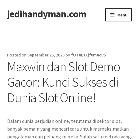
jedihandyman.com
Skip
Skip
Menu
to
to
navigation
content
Home
Sample Page
Posted on
September 25, 2025
by
fOT8EJXjf0m8ov5
Maxwin dan Slot Demo
Gacor: Kunci Sukses di
Dunia Slot Online!
Dalam dunia perjudian online, terutama di sektor slot,
banyak pemain yang mencari cara untuk memaksimalkan
pengalaman dan peluang mereka. Salah satu metode yang