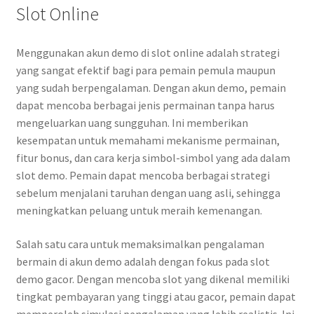
Slot Online
Menggunakan akun demo di slot online adalah strategi
yang sangat efektif bagi para pemain pemula maupun
yang sudah berpengalaman. Dengan akun demo, pemain
dapat mencoba berbagai jenis permainan tanpa harus
mengeluarkan uang sungguhan. Ini memberikan
kesempatan untuk memahami mekanisme permainan,
fitur bonus, dan cara kerja simbol-simbol yang ada dalam
slot demo. Pemain dapat mencoba berbagai strategi
sebelum menjalani taruhan dengan uang asli, sehingga
meningkatkan peluang untuk meraih kemenangan.
Salah satu cara untuk memaksimalkan pengalaman
bermain di akun demo adalah dengan fokus pada slot
demo gacor. Dengan mencoba slot yang dikenal memiliki
tingkat pembayaran yang tinggi atau gacor, pemain dapat