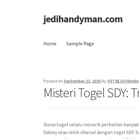
jedihandyman.com
Skip
Skip
to
to
navigation
content
Home
Sample Page
Home
Sample Page
Posted on
September 22, 2025
by
fOT8EJXjf0m8o
Misteri Togel SDY:
Dunia togel selalu menarik perhatian banya
Sidney atau lebih dikenal dengan togel SDY. 