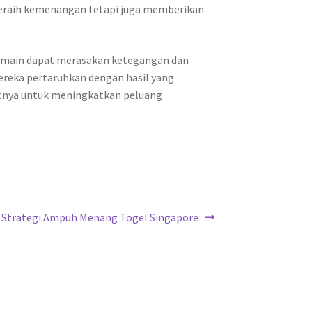
meraih kemenangan tetapi juga memberikan
 pemain dapat merasakan ketegangan dan
ereka pertaruhkan dengan hasil yang
utnya untuk meningkatkan peluang
Next
Strategi Ampuh Menang Togel Singapore
post: