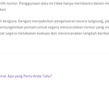
milih nomor. Penggunaan data ini tidak hanya membantu dalam 
kan.
angat berguna. Dengan menyaksikan pengeluaran secara langsung,
uga memungkinkan pemain untuk segera mencocokkan nomor yang m
apat segera melakukan evaluasi dan merencanakan langkah berik
tal: Apa yang Perlu Anda Tahu?