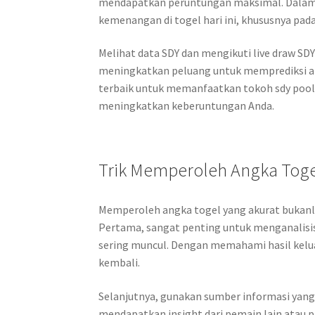
mendapatkan peruntungan maksimal. Dalam a
kemenangan di togel hari ini, khususnya pada
Melihat data SDY dan mengikuti live draw S
meningkatkan peluang untuk memprediksi ang
terbaik untuk memanfaatkan tokoh sdy pools
meningkatkan keberuntungan Anda.
Trik Memperoleh Angka Toge
Memperoleh angka togel yang akurat bukan
Pertama, sangat penting untuk menganalisis
sering muncul. Dengan memahami hasil kelua
kembali.
Selanjutnya, gunakan sumber informasi yang
mendapatkan insight dari pemain lain atau pa