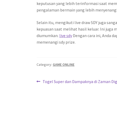
keputusan yang lebih terinformasi saat me
pengalaman bermain yang lebih menyenang
Selain itu, mengikuti live draw SDY juga s
kepuasan saat melihat hasil keluar. Ini j
diumumkan.
live sdy
Dengan cara ini, Anda d
memenangi sdy prize.
Category:
GAME ONLINE
Post
Previous
Togel Super dan Dampaknya di Zaman Digi
post:
navigation