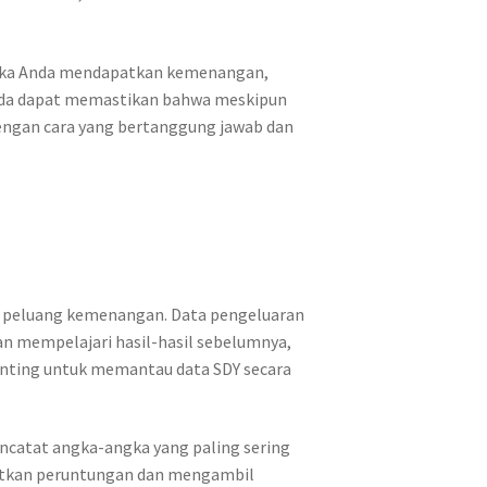
 Jika Anda mendapatkan kemenangan,
Anda dapat memastikan bahwa meskipun
ngan cara yang bertanggung jawab dan
an peluang kemenangan. Data pengeluaran
an mempelajari hasil-hasil sebelumnya,
enting untuk memantau data SDY secara
encatat angka-angka yang paling sering
gkatkan peruntungan dan mengambil