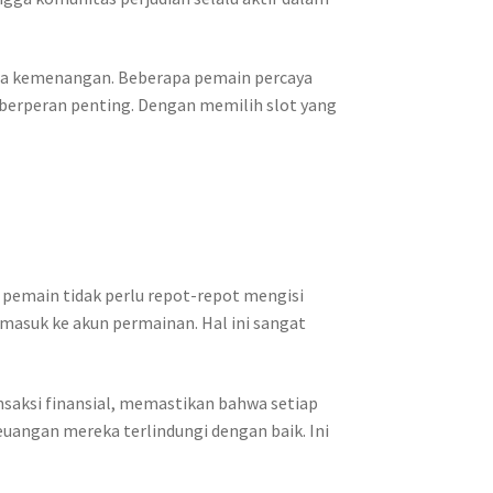
la kemenangan. Beberapa pemain percaya
 berperan penting. Dengan memilih slot yang
pemain tidak perlu repot-repot mengisi
masuk ke akun permainan. Hal ini sangat
nsaksi finansial, memastikan bahwa setiap
uangan mereka terlindungi dengan baik. Ini