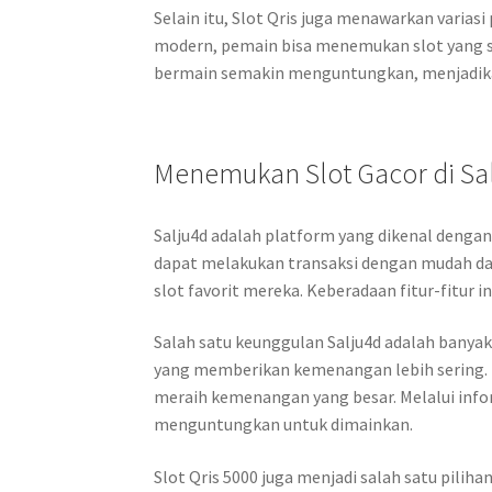
Selain itu, Slot Qris juga menawarkan vari
modern, pemain bisa menemukan slot yang s
bermain semakin menguntungkan, menjadikan 
Menemukan Slot Gacor di Sa
Salju4d adalah platform yang dikenal denga
dapat melakukan transaksi dengan mudah da
slot favorit mereka. Keberadaan fitur-fitu
Salah satu keunggulan Salju4d adalah banyak
yang memberikan kemenangan lebih sering. 
meraih kemenangan yang besar. Melalui info
menguntungkan untuk dimainkan.
Slot Qris 5000 juga menjadi salah satu pilih