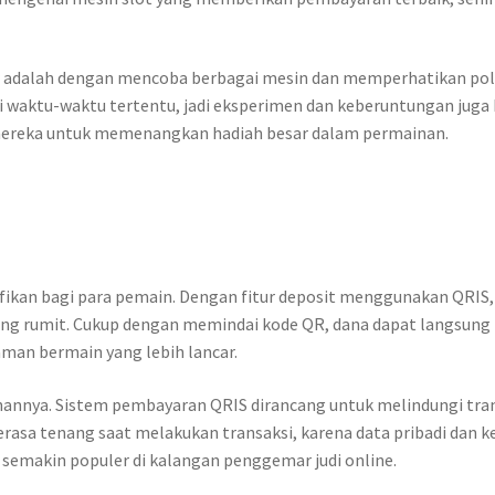
or adalah dengan mencoba berbagai mesin dan memperhatikan po
di waktu-waktu tertentu, jadi eksperimen dan keberuntungan juga
mereka untuk memenangkan hadiah besar dalam permainan.
ikan bagi para pemain. Dengan fitur deposit menggunakan QRIS, 
ang rumit. Cukup dengan memindai kode QR, dana dapat langsung 
n bermain yang lebih lancar.
anannya. Sistem pembayaran QRIS dirancang untuk melindungi tra
asa tenang saat melakukan transaksi, karena data pribadi dan ke
 semakin populer di kalangan penggemar judi online.