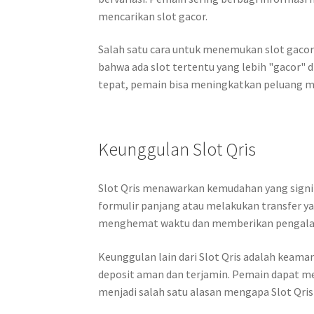
mencarikan slot gacor.
Salah satu cara untuk menemukan slot gac
bahwa ada slot tertentu yang lebih "gacor" 
tepat, pemain bisa meningkatkan peluang 
Keunggulan Slot Qris
Slot Qris menawarkan kemudahan yang signif
formulir panjang atau melakukan transfer y
menghemat waktu dan memberikan pengalama
Keunggulan lain dari Slot Qris adalah keam
deposit aman dan terjamin. Pemain dapat mer
menjadi salah satu alasan mengapa Slot Qris