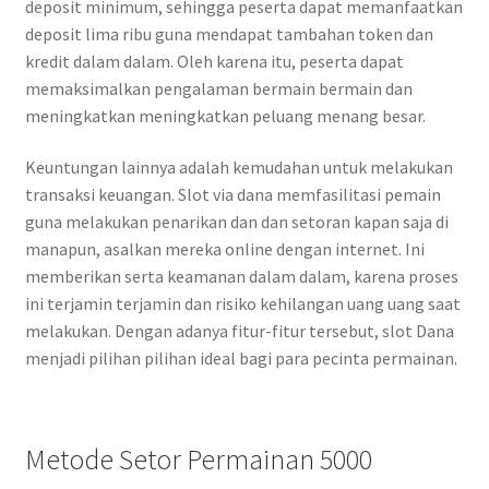
deposit minimum, sehingga peserta dapat memanfaatkan
deposit lima ribu guna mendapat tambahan token dan
kredit dalam dalam. Oleh karena itu, peserta dapat
memaksimalkan pengalaman bermain bermain dan
meningkatkan meningkatkan peluang menang besar.
Keuntungan lainnya adalah kemudahan untuk melakukan
transaksi keuangan. Slot via dana memfasilitasi pemain
guna melakukan penarikan dan dan setoran kapan saja di
manapun, asalkan mereka online dengan internet. Ini
memberikan serta keamanan dalam dalam, karena proses
ini terjamin terjamin dan risiko kehilangan uang uang saat
melakukan. Dengan adanya fitur-fitur tersebut, slot Dana
menjadi pilihan pilihan ideal bagi para pecinta permainan.
Metode Setor Permainan 5000