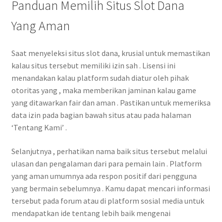
Panduan Memilih Situs Slot Dana
Yang Aman
Saat menyeleksi situs slot dana, krusial untuk memastikan
kalau situs tersebut memiliki izin sah . Lisensi ini
menandakan kalau platform sudah diatur oleh pihak
otoritas yang , maka memberikan jaminan kalau game
yang ditawarkan fair dan aman . Pastikan untuk memeriksa
data izin pada bagian bawah situs atau pada halaman
‘Tentang Kami’ .
Selanjutnya , perhatikan nama baik situs tersebut melalui
ulasan dan pengalaman dari para pemain lain . Platform
yang aman umumnya ada respon positif dari pengguna
yang bermain sebelumnya . Kamu dapat mencari informasi
tersebut pada forum atau di platform sosial media untuk
mendapatkan ide tentang lebih baik mengenai