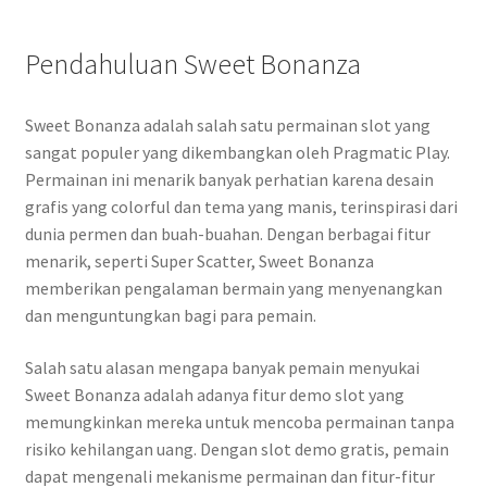
Pendahuluan Sweet Bonanza
Sweet Bonanza adalah salah satu permainan slot yang
sangat populer yang dikembangkan oleh Pragmatic Play.
Permainan ini menarik banyak perhatian karena desain
grafis yang colorful dan tema yang manis, terinspirasi dari
dunia permen dan buah-buahan. Dengan berbagai fitur
menarik, seperti Super Scatter, Sweet Bonanza
memberikan pengalaman bermain yang menyenangkan
dan menguntungkan bagi para pemain.
Salah satu alasan mengapa banyak pemain menyukai
Sweet Bonanza adalah adanya fitur demo slot yang
memungkinkan mereka untuk mencoba permainan tanpa
risiko kehilangan uang. Dengan slot demo gratis, pemain
dapat mengenali mekanisme permainan dan fitur-fitur