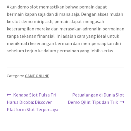
Akun demo slot memastikan bahwa pemain dapat
bermain kapan saja dan di mana saja. Dengan akses mudah
ke slot demo mirip asli, pemain dapat mengasah
keterampilan mereka dan merasakan adrenalin permainan
tanpa tekanan finansial. Ini adalah cara yang ideal untuk
menikmati kesenangan bermain dan mempersiapkan diri
sebelum terjun ke dalam permainan yang lebih serius.
Category:
GAME ONLINE
Post
Previous
Next
Kenapa Slot Pulsa Tri
Petualangan di Dunia Slot
post:
post:
Harus Dicoba: Discover
Demo Qilin: Tips dan Trik
navigation
Platform Slot Terpercaya