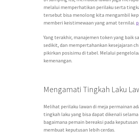
melalui memperhatikan perilaku serta tingk
tersebut bisa menolong kita mengambil kepu
memberi keistimewaan yang amat ternilai.
p
Yang terakhir, manajemen token yang baik s
sedikit, dan mempertahankan kesejajaran ch
pikirkan posisimu di tabel. Melalui pengelo
kemenangan.
Mengamati Tingkah Laku La
Melihat perilaku lawan di meja permainan 
tingkah laku yang bisa dapat dikenali sela
bagaimana pemain bereaksi pada keputusan
membuat keputusan lebih cerdas.