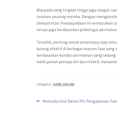
Waspada yang tingkat tinggi juga sangat-san
taruhan pesaing mereka. Dengan menganalisi
dieksploitasi. Kewaspadaan ini semua akan s
tetapi juga berdasarkan psikologis permaina
Terakhir, penting untuk senantiasa siap unt
kurang efektif di berbagai macam fase yang 
berdasarkan kondisi permainan yang sedang 
lebih penuh percaya diri dan efektif, menam
Category:
GAME ONLINE
Post
Previous
Mencoba Slot Demo PG: Pengalaman Tanp
post:
navigation