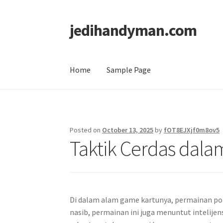
jedihandyman.com
Skip
Skip
to
to
navigation
content
Home
Sample Page
Home
Sample Page
Posted on
October 13, 2025
by
fOT8EJXjf0m8ov5
Taktik Cerdas dala
Di dalam alam game kartunya, permainan po
nasib, permainan ini juga menuntut intelije