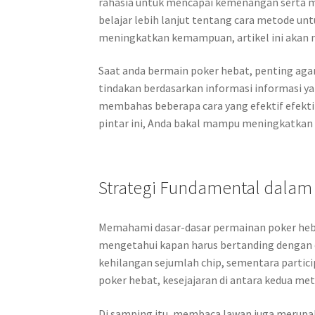
rahasia untuk mencapai kemenangan serta m
belajar lebih lanjut tentang cara metode u
meningkatkan kemampuan, artikel ini akan m
Saat anda bermain poker hebat, penting aga
tindakan berdasarkan informasi informasi ya
membahas beberapa cara yang efektif efekti
pintar ini, Anda bakal mampu meningkatkan
Strategi Fundamental dalam
Memahami dasar-dasar permainan poker heba
mengetahui kapan harus bertanding dengan c
kehilangan sejumlah chip, sementara partic
poker hebat, kesejajaran di antara kedua meto
Di samping itu, membaca lawan juga merupak