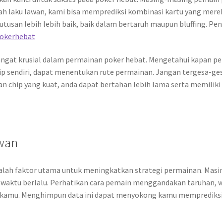
ah laku lawan, kami bisa memprediksi kombinasi kartu yang mere
tusan lebih lebih baik, baik dalam bertaruh maupun bluffing. 
okerhebat
angat krusial dalam permainan poker hebat. Mengetahui kapan pe
ip sendiri, dapat menentukan rute permainan. Jangan tergesa-g
laan chip yang kuat, anda dapat bertahan lebih lama serta memil
wan
adalah faktor utama untuk meningkatkan strategi permainan. Ma
ma waktu berlalu. Perhatikan cara pemain menggandakan taruhan, 
 kamu. Menghimpun data ini dapat menyokong kamu memprediksi