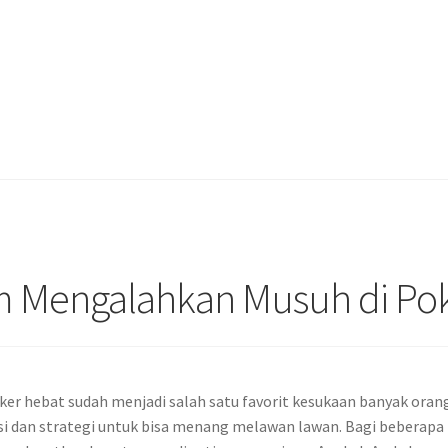
m Mengalahkan Musuh di Pok
ker hebat sudah menjadi salah satu favorit kesukaan banyak or
nsi dan strategi untuk bisa menang melawan lawan. Bagi beberapa