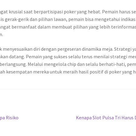
gat krusial saat berpartisipasi poker yang hebat. Pemain harus 
s gerak-gerik dan pilihan lawan, pemain bisa mengetahui indikas
angat bermanfaat dalam membuat pilihan yang lebih terinformasi
n.
uk menyesuaikan diri dengan pergeseran dinamika meja. Strategi y
akan datang. Pemain yang sukses selalu terus menilai strategi m
berlangsung. Melalui mengelola chip dan selalu berhati-hati, p
bah kesempatan mereka untuk meraih hasil positif di poker yang h
Next
a Risiko
Kenapa Slot Pulsa Tri Harus 
post: