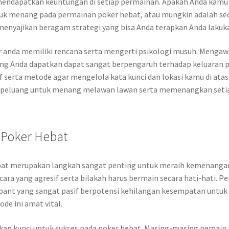
endapatkan keuntungan di setiap permainan. Apakah Anda kamu 
ntuk menang pada permainan poker hebat, atau mungkin adalah s
enyajikan beragam strategi yang bisa Anda terapkan Anda lakuk
r anda memiliki rencana serta mengerti psikologi musuh. Mengaw
ng Anda dapatkan dapat sangat berpengaruh terhadap keluaran per
f serta metode agar mengelola kata kunci dan lokasi kamu di ata
 peluang untuk menang melawan lawan serta memenangkan setia
 Poker Hebat
t merupakan langkah sangat penting untuk meraih kemenangan b
ara yang agresif serta bilakah harus bermain secara hati-hati. 
ipant yang sangat pasif berpotensi kehilangan kesempatan untuk 
de ini amat vital.
an kunci untuk sukses pada poker hebat. Masing-masing pemain 