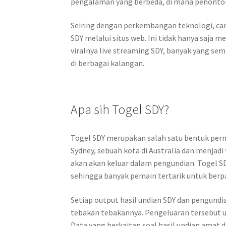
pengalaman yang berbeda, di mana penonton
Seiring dengan perkembangan teknologi, car
SDY melalui situs web. Ini tidak hanya saja
viralnya live streaming SDY, banyak yang se
di berbagai kalangan.
Apa sih Togel SDY?
Togel SDY merupakan salah satu bentuk perm
Sydney, sebuah kota di Australia dan menja
akan akan keluar dalam pengundian. Togel 
sehingga banyak pemain tertarik untuk berpa
Setiap output hasil undian SDY dan pengund
tebakan tebakannya. Pengeluaran tersebut u
Data yang berkaitan soal hasil undian amat 