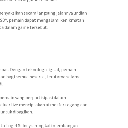
menyaksikan secara langsung jalannya undian
ve SDY, pemain dapat mengalami kenikmatan
rta dalam game tersebut.
cepat. Dengan teknologi digital, pemain
atan bagi semua peserta, terutama selama
i.
k pemain yang berpartisipasi dalam
 keluar live menciptakan atmosfer tegang dan
untuk dibagikan.
nta Togel Sidney sering kali membangun