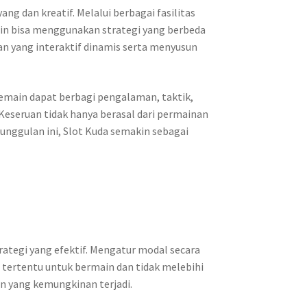
g dan kreatif. Melalui berbagai fasilitas
in bisa menggunakan strategi yang berbeda
 yang interaktif dinamis serta menyusun
Pemain dapat berbagi pengalaman, taktik,
Keseruan tidak hanya berasal dari permainan
eunggulan ini, Slot Kuda semakin sebagai
ategi yang efektif. Mengatur modal secara
 tertentu untuk bermain dan tidak melebihi
n yang kemungkinan terjadi.