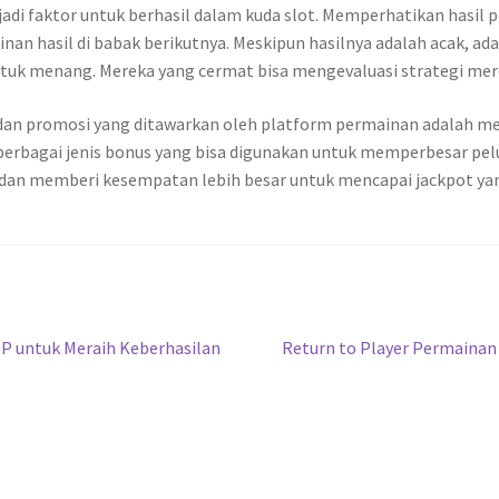
jadi faktor untuk berhasil dalam kuda slot. Memperhatikan hasi
 hasil di babak berikutnya. Meskipun hasilnya adalah acak, ada 
k menang. Mereka yang cermat bisa mengevaluasi strategi merek
an promosi yang ditawarkan oleh platform permainan adalah mer
berbagai jenis bonus yang bisa digunakan untuk memperbesar 
 dan memberi kesempatan lebih besar untuk mencapai jackpot ya
Next
P untuk Meraih Keberhasilan
Return to Player Permainan 
post: