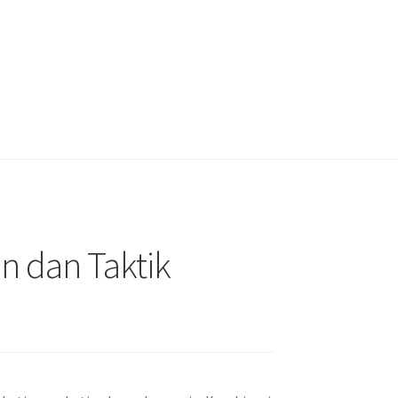
n dan Taktik