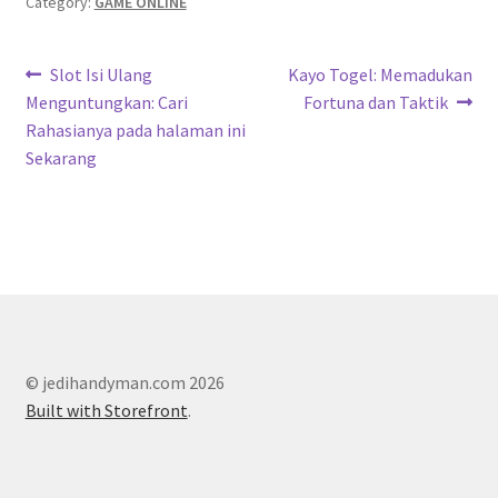
Category:
GAME ONLINE
Post
Previous
Next
Slot Isi Ulang
Kayo Togel: Memadukan
post:
post:
Menguntungkan: Cari
Fortuna dan Taktik
navigation
Rahasianya pada halaman ini
Sekarang
© jedihandyman.com 2026
Built with Storefront
.