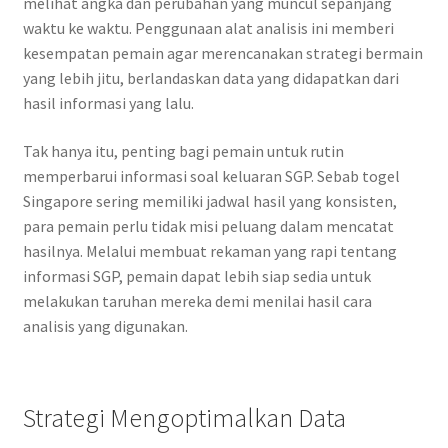
melihat angka dan perubahan yang muncul sepanjang
waktu ke waktu. Penggunaan alat analisis ini memberi
kesempatan pemain agar merencanakan strategi bermain
yang lebih jitu, berlandaskan data yang didapatkan dari
hasil informasi yang lalu.
Tak hanya itu, penting bagi pemain untuk rutin
memperbarui informasi soal keluaran SGP. Sebab togel
Singapore sering memiliki jadwal hasil yang konsisten,
para pemain perlu tidak misi peluang dalam mencatat
hasilnya. Melalui membuat rekaman yang rapi tentang
informasi SGP, pemain dapat lebih siap sedia untuk
melakukan taruhan mereka demi menilai hasil cara
analisis yang digunakan.
Strategi Mengoptimalkan Data