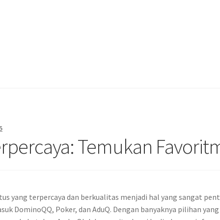
5
rpercaya: Temukan Favoritmu
tus yang terpercaya dan berkualitas menjadi hal yang sangat pen
suk DominoQQ, Poker, dan AduQ. Dengan banyaknya pilihan yang