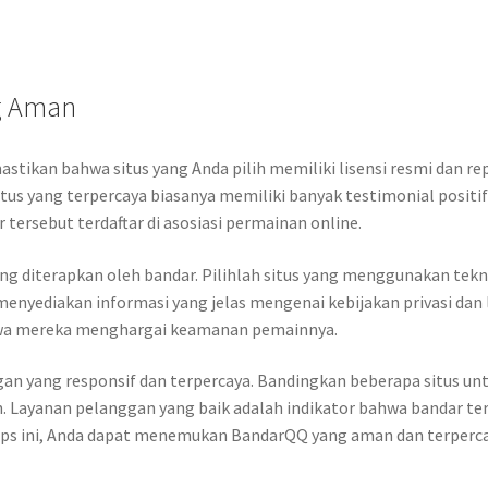
g Aman
ikan bahwa situs yang Anda pilih memiliki lisensi resmi dan repu
Situs yang terpercaya biasanya memiliki banyak testimonial posit
tersebut terdaftar di asosiasi permainan online.
g diterapkan oleh bandar. Pilihlah situs yang menggunakan tekno
 menyediakan informasi yang jelas mengenai kebijakan privasi da
ahwa mereka menghargai keamanan pemainnya.
ggan yang responsif dan terpercaya. Bandingkan beberapa situs un
 Layanan pelanggan yang baik adalah indikator bahwa bandar te
ps ini, Anda dapat menemukan BandarQQ yang aman dan terperca