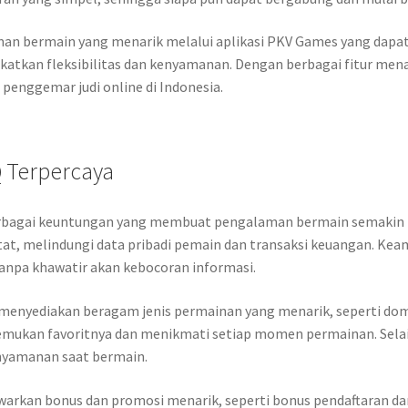
n bermain yang menarik melalui aplikasi PKV Games yang dapat d
gkatkan fleksibilitas dan kenyamanan. Dengan berbagai fitur men
 penggemar judi online di Indonesia.
 Terpercaya
bagai keuntungan yang membuat pengalaman bermain semakin men
at, melindungi data pribadi pemain dan transaksi keuangan. Kea
anpa khawatir akan kebocoran informasi.
 menyediakan beragam jenis permainan yang menarik, seperti d
mukan favoritnya dan menikmati setiap momen permainan. Selain 
yamanan saat bermain.
awarkan bonus dan promosi menarik, seperti bonus pendaftaran 