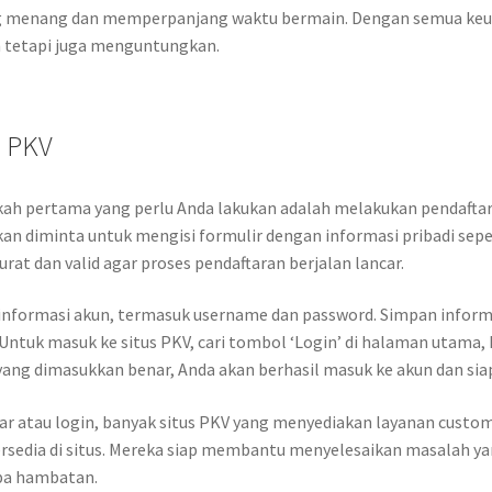
 menang dan memperpanjang waktu bermain. Dengan semua keung
n tetapi juga menguntungkan.
s PKV
ah pertama yang perlu Anda lakukan adalah melakukan pendaftaran
a akan diminta untuk mengisi formulir dengan informasi pribadi se
at dan valid agar proses pendaftaran berjalan lancar.
nformasi akun, termasuk username dan password. Simpan informa
Untuk masuk ke situs PKV, cari tombol ‘Login’ di halaman utam
 yang dimasukkan benar, Anda akan berhasil masuk ke akun dan s
ar atau login, banyak situs PKV yang menyediakan layanan custo
ersedia di situs. Mereka siap membantu menyelesaikan masalah y
npa hambatan.