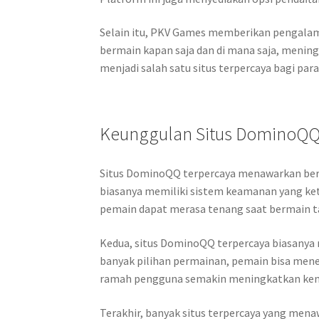
Selain itu, PKV Games memberikan pengalama
bermain kapan saja dan di mana saja, menin
menjadi salah satu situs terpercaya bagi para
Keunggulan Situs DominoQQ
Situs DominoQQ terpercaya menawarkan ber
biasanya memiliki sistem keamanan yang ket
pemain dapat merasa tenang saat bermain t
Kedua, situs DominoQQ terpercaya biasanya
banyak pilihan permainan, pemain bisa mene
ramah pengguna semakin meningkatkan ken
Terakhir, banyak situs terpercaya yang men