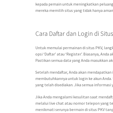
kepada pemain untuk meningkatkan peluang
mereka memilih situs yang tidak hanya ama
Cara Daftar dan Login di Situ
Untuk memulai permainan di situs PKV, langk
opsi ‘Daftar’ atau ‘Register’. Biasanya, And
Pastikan semua data yang Anda masukkan akur
Setelah mendaftar, Anda akan mendapatkan i
membutuhkannya untuk login ke akun Anda. 
yang telah disediakan. Jika semua informasi
Jika Anda mengalami kesulitan saat mendaft
melalui live chat atau nomor telepon yang t
menikmati serunya bermain di situs PKV ta