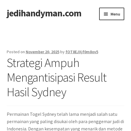
jedihandyman.com
Skip
Skip
Menu
to
to
navigation
content
Home
Sample Page
Posted on
November 20, 2025
by
fOT8EJXjf0m8ov5
Strategi Ampuh
Mengantisipasi Result
Hasil Sydney
Permainan Togel Sydney telah lama menjadi salah satu
permainan yang paling disukai oleh para penggemar judi di
Indonesia. Dengan kesempatan yang menarik dan metode