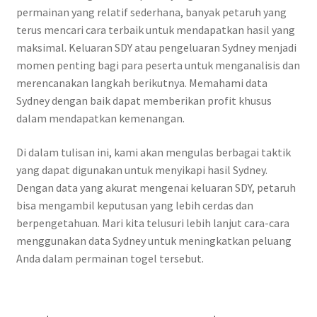
permainan yang relatif sederhana, banyak petaruh yang
terus mencari cara terbaik untuk mendapatkan hasil yang
maksimal. Keluaran SDY atau pengeluaran Sydney menjadi
momen penting bagi para peserta untuk menganalisis dan
merencanakan langkah berikutnya. Memahami data
Sydney dengan baik dapat memberikan profit khusus
dalam mendapatkan kemenangan.
Di dalam tulisan ini, kami akan mengulas berbagai taktik
yang dapat digunakan untuk menyikapi hasil Sydney.
Dengan data yang akurat mengenai keluaran SDY, petaruh
bisa mengambil keputusan yang lebih cerdas dan
berpengetahuan. Mari kita telusuri lebih lanjut cara-cara
menggunakan data Sydney untuk meningkatkan peluang
Anda dalam permainan togel tersebut.