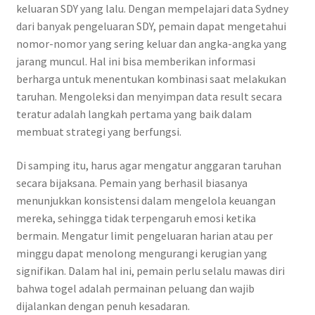
keluaran SDY yang lalu. Dengan mempelajari data Sydney
dari banyak pengeluaran SDY, pemain dapat mengetahui
nomor-nomor yang sering keluar dan angka-angka yang
jarang muncul. Hal ini bisa memberikan informasi
berharga untuk menentukan kombinasi saat melakukan
taruhan. Mengoleksi dan menyimpan data result secara
teratur adalah langkah pertama yang baik dalam
membuat strategi yang berfungsi.
Di samping itu, harus agar mengatur anggaran taruhan
secara bijaksana. Pemain yang berhasil biasanya
menunjukkan konsistensi dalam mengelola keuangan
mereka, sehingga tidak terpengaruh emosi ketika
bermain. Mengatur limit pengeluaran harian atau per
minggu dapat menolong mengurangi kerugian yang
signifikan. Dalam hal ini, pemain perlu selalu mawas diri
bahwa togel adalah permainan peluang dan wajib
dijalankan dengan penuh kesadaran.