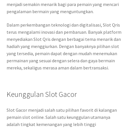
menjadi semakin menarik bagi para pemain yang mencari
pengalaman bermain yang menguntungkan.
Dalam perkembangan teknologi dan digitalisasi, Slot Qris
terus mengalami inovasi dan pembaruan. Banyak platform
menyediakan Slot Qris dengan berbagai tema menarik dan
hadiah yang menggiurkan. Dengan banyaknya pilihan slot
yang tersedia, pemain dapat dengan mudah menemukan
permainan yang sesuai dengan selera dan gaya bermain
mereka, sekaligus merasa aman dalam bertransaksi.
Keunggulan Slot Gacor
Slot Gacor menjadi salah satu pilihan favorit di kalangan
pemain slot online. Salah satu keunggulan utamanya
adalah tingkat kemenangan yang lebih tinggi