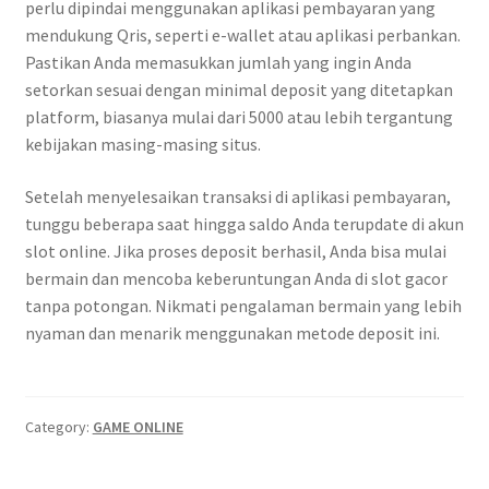
perlu dipindai menggunakan aplikasi pembayaran yang
mendukung Qris, seperti e-wallet atau aplikasi perbankan.
Pastikan Anda memasukkan jumlah yang ingin Anda
setorkan sesuai dengan minimal deposit yang ditetapkan
platform, biasanya mulai dari 5000 atau lebih tergantung
kebijakan masing-masing situs.
Setelah menyelesaikan transaksi di aplikasi pembayaran,
tunggu beberapa saat hingga saldo Anda terupdate di akun
slot online. Jika proses deposit berhasil, Anda bisa mulai
bermain dan mencoba keberuntungan Anda di slot gacor
tanpa potongan. Nikmati pengalaman bermain yang lebih
nyaman dan menarik menggunakan metode deposit ini.
Category:
GAME ONLINE