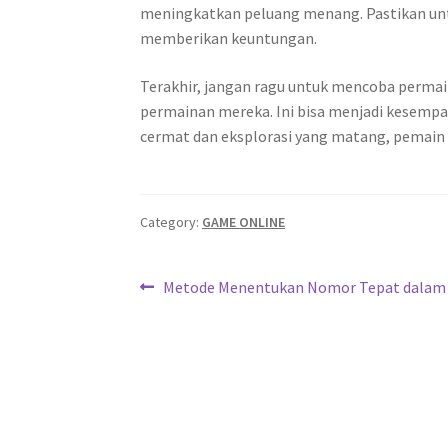
meningkatkan peluang menang. Pastikan untu
memberikan keuntungan.
Terakhir, jangan ragu untuk mencoba permain
permainan mereka. Ini bisa menjadi kesem
cermat dan eksplorasi yang matang, pemain
Category:
GAME ONLINE
Post
Previous
Metode Menentukan Nomor Tepat dalam
post:
navigation