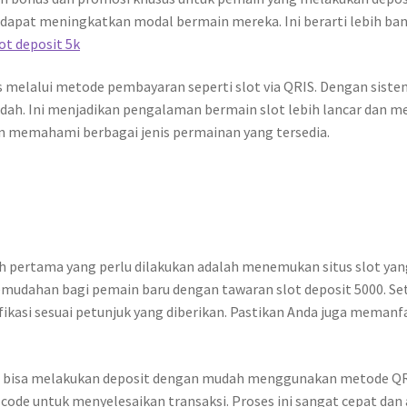
 dapat meningkatkan modal bermain mereka. Ini berarti lebih b
ot deposit 5k
melalui metode pembayaran seperti slot via QRIS. Dengan siste
ah. Ini menjadikan pengalaman bermain slot lebih lancar dan 
n memahami berbagai jenis permainan yang tersedia.
 pertama yang perlu dilakukan adalah menemukan situs slot yan
mudahan bagi pemain baru dengan tawaran slot deposit 5000. Se
ifikasi sesuai petunjuk yang diberikan. Pastikan Anda juga mema
Anda bisa melakukan deposit dengan mudah menggunakan metode QRI
 code untuk menyelesaikan transaksi. Proses ini sangat cepat da