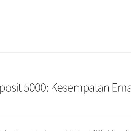
Deposit 5000: Kesempatan E