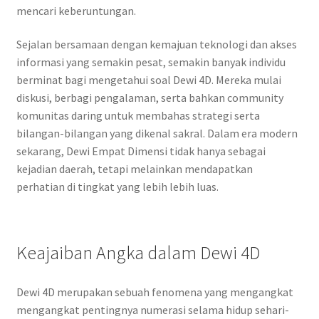
mencari keberuntungan.
Sejalan bersamaan dengan kemajuan teknologi dan akses
informasi yang semakin pesat, semakin banyak individu
berminat bagi mengetahui soal Dewi 4D. Mereka mulai
diskusi, berbagi pengalaman, serta bahkan community
komunitas daring untuk membahas strategi serta
bilangan-bilangan yang dikenal sakral. Dalam era modern
sekarang, Dewi Empat Dimensi tidak hanya sebagai
kejadian daerah, tetapi melainkan mendapatkan
perhatian di tingkat yang lebih lebih luas.
Keajaiban Angka dalam Dewi 4D
Dewi 4D merupakan sebuah fenomena yang mengangkat
mengangkat pentingnya numerasi selama hidup sehari-