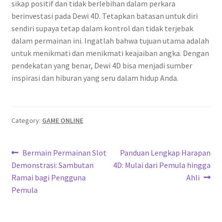
sikap positif dan tidak berlebihan dalam perkara
berinvestasi pada Dewi 4D. Tetapkan batasan untuk diri
sendiri supaya tetap dalam kontrol dan tidak terjebak
dalam permainan ini. Ingatlah bahwa tujuan utama adalah
untuk menikmati dan menikmati keajaiban angka. Dengan
pendekatan yang benar, Dewi 4D bisa menjadi sumber
inspirasi dan hiburan yang seru dalam hidup Anda.
Category:
GAME ONLINE
Post
Previous
Next
Bermain Permainan Slot
Panduan Lengkap Harapan
post:
post:
Demonstrasi: Sambutan
4D: Mulai dari Pemula hingga
navigation
Ramai bagi Pengguna
Ahli
Pemula