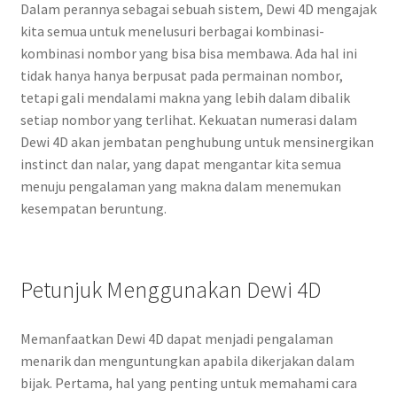
Dalam perannya sebagai sebuah sistem, Dewi 4D mengajak
kita semua untuk menelusuri berbagai kombinasi-
kombinasi nombor yang bisa bisa membawa. Ada hal ini
tidak hanya hanya berpusat pada permainan nombor,
tetapi gali mendalami makna yang lebih dalam dibalik
setiap nombor yang terlihat. Kekuatan numerasi dalam
Dewi 4D akan jembatan penghubung untuk mensinergikan
instinct dan nalar, yang dapat mengantar kita semua
menuju pengalaman yang makna dalam menemukan
kesempatan beruntung.
Petunjuk Menggunakan Dewi 4D
Memanfaatkan Dewi 4D dapat menjadi pengalaman
menarik dan menguntungkan apabila dikerjakan dalam
bijak. Pertama, hal yang penting untuk memahami cara