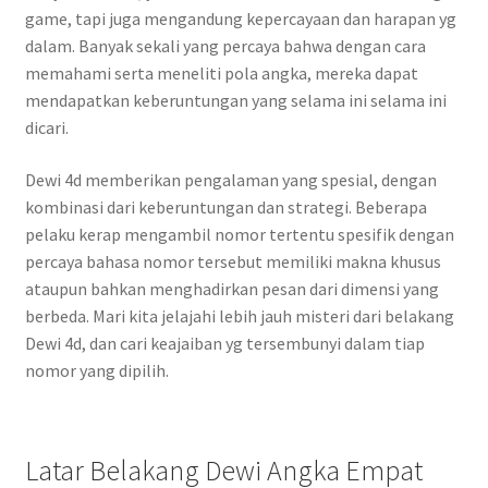
game, tapi juga mengandung kepercayaan dan harapan yg
dalam. Banyak sekali yang percaya bahwa dengan cara
memahami serta meneliti pola angka, mereka dapat
mendapatkan keberuntungan yang selama ini selama ini
dicari.
Dewi 4d memberikan pengalaman yang spesial, dengan
kombinasi dari keberuntungan dan strategi. Beberapa
pelaku kerap mengambil nomor tertentu spesifik dengan
percaya bahasa nomor tersebut memiliki makna khusus
ataupun bahkan menghadirkan pesan dari dimensi yang
berbeda. Mari kita jelajahi lebih jauh misteri dari belakang
Dewi 4d, dan cari keajaiban yg tersembunyi dalam tiap
nomor yang dipilih.
Latar Belakang Dewi Angka Empat