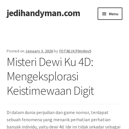
jedihandyman.com
Skip
Skip
Menu
to
to
navigation
content
Home
Sample Page
Posted on
January 3, 2026
by
fOT8EJXjf0m8ov5
Misteri Dewi Ku 4D:
Mengeksplorasi
Keistimewaan Digit
Di dalam dunia perjudian dan game nomor, terdapat
sebuah fenomena yang menarik perhatian perhatian
banyak individu, yaitu dewi 4d. Ide ini tidak sekadar sebagai