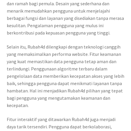
dan ramah bagi pemula. Desain yang sederhana dan
menarik memudahkan pengguna untuk menjelajahi
berbagai fungsi dan layanan yang disediakan tanpa merasa
kesulitan. Pengalaman pengguna yang mulus ini
berkontribusi pada kepuasan pengguna yang tinggi.
Selain itu, Rubah4d dilengkapi dengan teknologi canggih
yang memaksimalkan performa website. Fitur keamanan
yang kuat memastikan data pengguna tetap aman dan
terlindungi. Penggunaan algoritme terbaru dalam
pengelolaan data memberikan kecepatan akses yang lebih
baik, sehingga pengguna dapat menikmati layanan tanpa
hambatan. Hal ini menjadikan Rubah4d pilihan yang tepat
bagi pengguna yang mengutamakan keamanan dan
kecepatan.
Fitur interaktif yang ditawarkan Rubah4d juga menjadi
daya tarik tersendiri. Pengguna dapat berkolaborasi,