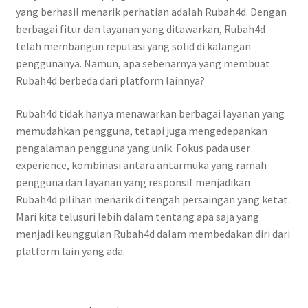
yang berhasil menarik perhatian adalah Rubah4d. Dengan
berbagai fitur dan layanan yang ditawarkan, Rubah4d
telah membangun reputasi yang solid di kalangan
penggunanya. Namun, apa sebenarnya yang membuat
Rubah4d berbeda dari platform lainnya?
Rubah4d tidak hanya menawarkan berbagai layanan yang
memudahkan pengguna, tetapi juga mengedepankan
pengalaman pengguna yang unik. Fokus pada user
experience, kombinasi antara antarmuka yang ramah
pengguna dan layanan yang responsif menjadikan
Rubah4d pilihan menarik di tengah persaingan yang ketat.
Mari kita telusuri lebih dalam tentang apa saja yang
menjadi keunggulan Rubah4d dalam membedakan diri dari
platform lain yang ada.