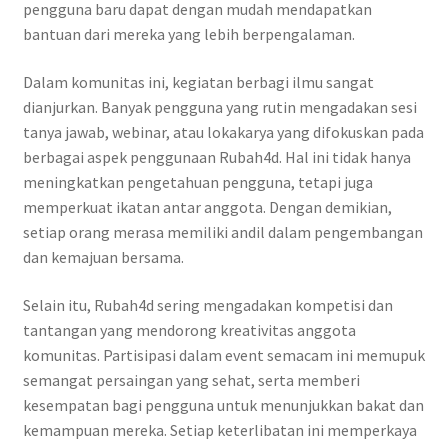
pengguna baru dapat dengan mudah mendapatkan
bantuan dari mereka yang lebih berpengalaman.
Dalam komunitas ini, kegiatan berbagi ilmu sangat
dianjurkan. Banyak pengguna yang rutin mengadakan sesi
tanya jawab, webinar, atau lokakarya yang difokuskan pada
berbagai aspek penggunaan Rubah4d. Hal ini tidak hanya
meningkatkan pengetahuan pengguna, tetapi juga
memperkuat ikatan antar anggota. Dengan demikian,
setiap orang merasa memiliki andil dalam pengembangan
dan kemajuan bersama.
Selain itu, Rubah4d sering mengadakan kompetisi dan
tantangan yang mendorong kreativitas anggota
komunitas. Partisipasi dalam event semacam ini memupuk
semangat persaingan yang sehat, serta memberi
kesempatan bagi pengguna untuk menunjukkan bakat dan
kemampuan mereka. Setiap keterlibatan ini memperkaya