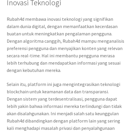
Inovasi Teknologi
Rubah4d membawa inovasi teknologi yang signifikan
dalam dunia digital, dengan memanfaatkan kecerdasan
buatan untuk meningkatkan pengalaman pengguna.
Dengan algoritma canggih, Rubah4d mampu menganalisis
preferensi pengguna dan menyajikan konten yang relevan
secara real-time. Hal ini membantu pengguna merasa
lebih terhubung dan mendapatkan informasi yang sesuai
dengan kebutuhan mereka.
Selain itu, platform ini juga mengintegrasikan teknologi
blockchain untuk keamanan data dan transparansi.
Dengan sistem yang terdesentralisasi, pengguna dapat
lebih yakin bahwa informasi mereka terlindungi dan tidak
akan disalahgunakan. Ini menjadi salah satu keunggulan
Rubah4d dibandingkan dengan platform lain yang sering
kali menghadapi masalah privasi dan penyalahgunaan