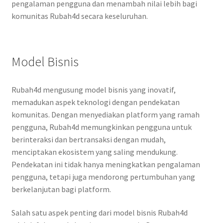
pengalaman pengguna dan menambah nilai lebih bagi
komunitas Rubah4d secara keseluruhan.
Model Bisnis
Rubah4d mengusung model bisnis yang inovatif,
memadukan aspek teknologi dengan pendekatan
komunitas. Dengan menyediakan platform yang ramah
pengguna, Rubah4d memungkinkan pengguna untuk
berinteraksi dan bertransaksi dengan mudah,
menciptakan ekosistem yang saling mendukung.
Pendekatan ini tidak hanya meningkatkan pengalaman
pengguna, tetapi juga mendorong pertumbuhan yang
berkelanjutan bagi platform.
Salah satu aspek penting dari model bisnis Rubah4d