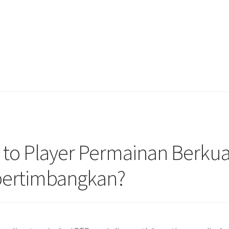
to Player Permainan Berkuali
ipertimbangkan?