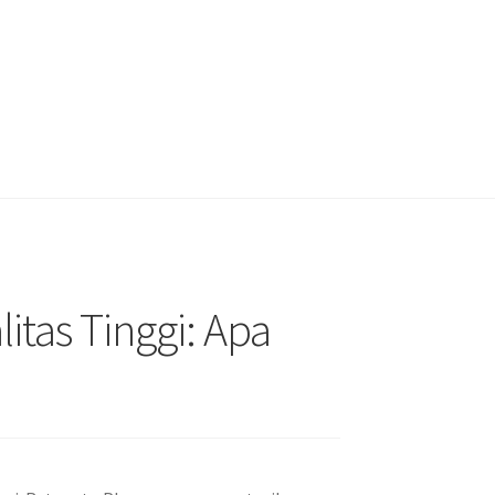
tas Tinggi: Apa