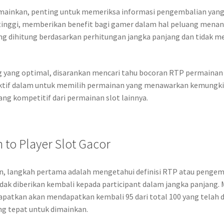
mainkan, penting untuk memeriksa informasi pengembalian yang 
inggi, memberikan benefit bagi gamer dalam hal peluang menang.
ng dihitung berdasarkan perhitungan jangka panjang dan tidak m
ang optimal, disarankan mencari tahu bocoran RTP permainan sl
lektif dalam untuk memilih permainan yang menawarkan kemungkina
g kompetitif dari permainan slot lainnya.
 to Player Slot Gacor
n, langkah pertama adalah mengetahui definisi RTP atau penge
dak diberikan kembali kepada participant dalam jangka panjang. 
dapatkan akan mendapatkan kembali 95 dari total 100 yang telah
g tepat untuk dimainkan.