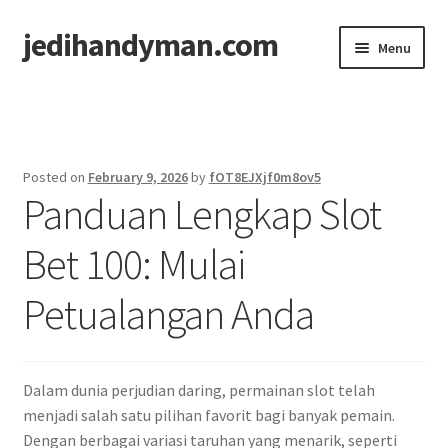
jedihandyman.com
Skip
Skip
Menu
to
to
navigation
content
Home
Sample Page
Posted on
February 9, 2026
by
fOT8EJXjf0m8ov5
Panduan Lengkap Slot
Bet 100: Mulai
Petualangan Anda
Dalam dunia perjudian daring, permainan slot telah
menjadi salah satu pilihan favorit bagi banyak pemain.
Dengan berbagai variasi taruhan yang menarik, seperti