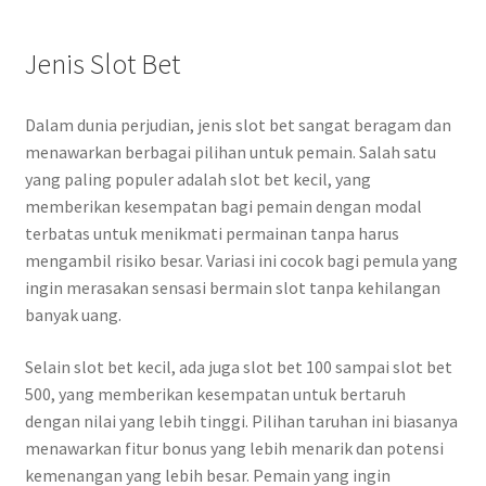
Jenis Slot Bet
Dalam dunia perjudian, jenis slot bet sangat beragam dan
menawarkan berbagai pilihan untuk pemain. Salah satu
yang paling populer adalah slot bet kecil, yang
memberikan kesempatan bagi pemain dengan modal
terbatas untuk menikmati permainan tanpa harus
mengambil risiko besar. Variasi ini cocok bagi pemula yang
ingin merasakan sensasi bermain slot tanpa kehilangan
banyak uang.
Selain slot bet kecil, ada juga slot bet 100 sampai slot bet
500, yang memberikan kesempatan untuk bertaruh
dengan nilai yang lebih tinggi. Pilihan taruhan ini biasanya
menawarkan fitur bonus yang lebih menarik dan potensi
kemenangan yang lebih besar. Pemain yang ingin