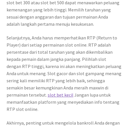
slot bet 300 atau slot bet 500 dapat menawarkan peluang
kemenangan yang lebih tinggi. Memilih taruhan yang
sesuai dengan anggaran dan tujuan permainan Anda
adalah langkah pertama menuju kesuksesan.
Selanjutnya, Anda harus memperhatikan RTP (Return to
Player) dari setiap permainan slot online. RTP adalah
persentase dari total taruhan yang akan dikembalikan
kepada pemain dalam jangka panjang. Pilihlah slot
dengan RTP tinggi, karena ini akan meningkatkan peluang
Anda untuk menang. Slot gacor dan slot gampang menang
sering kali memiliki RTP yang lebih baik, sehingga
semakin besar kemungkinan Anda meraih maxwin di
permainan tersebut.
slot bet kecil
Jangan lupa untuk
memanfaatkan platform yang menyediakan info tentang
RTP slot online.
Akhirnya, penting untuk mengelola bankroll Anda dengan