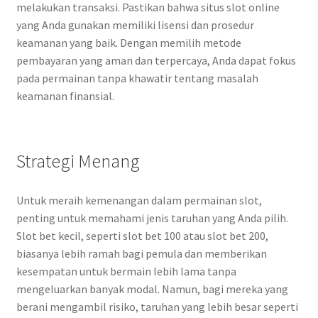
melakukan transaksi. Pastikan bahwa situs slot online
yang Anda gunakan memiliki lisensi dan prosedur
keamanan yang baik. Dengan memilih metode
pembayaran yang aman dan terpercaya, Anda dapat fokus
pada permainan tanpa khawatir tentang masalah
keamanan finansial.
Strategi Menang
Untuk meraih kemenangan dalam permainan slot,
penting untuk memahami jenis taruhan yang Anda pilih.
Slot bet kecil, seperti slot bet 100 atau slot bet 200,
biasanya lebih ramah bagi pemula dan memberikan
kesempatan untuk bermain lebih lama tanpa
mengeluarkan banyak modal. Namun, bagi mereka yang
berani mengambil risiko, taruhan yang lebih besar seperti