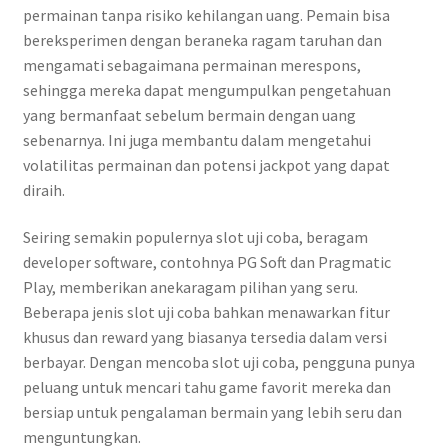
permainan tanpa risiko kehilangan uang. Pemain bisa
bereksperimen dengan beraneka ragam taruhan dan
mengamati sebagaimana permainan merespons,
sehingga mereka dapat mengumpulkan pengetahuan
yang bermanfaat sebelum bermain dengan uang
sebenarnya. Ini juga membantu dalam mengetahui
volatilitas permainan dan potensi jackpot yang dapat
diraih.
Seiring semakin populernya slot uji coba, beragam
developer software, contohnya PG Soft dan Pragmatic
Play, memberikan anekaragam pilihan yang seru.
Beberapa jenis slot uji coba bahkan menawarkan fitur
khusus dan reward yang biasanya tersedia dalam versi
berbayar. Dengan mencoba slot uji coba, pengguna punya
peluang untuk mencari tahu game favorit mereka dan
bersiap untuk pengalaman bermain yang lebih seru dan
menguntungkan.