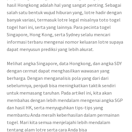
hasil Hongkong adalah hal yang sangat penting. Sebagai
salah satu bentuk wujud hiburan yang, lotre hadir dengan
banyak variasi, termasuk lotre legal misalnya toto togel
togel hari ini, serta yang lainnya. Para pecinta togel
Singapore, Hong Kong, serta Sydney selalu mencari
informasi terbaru mengenai nomor keluaran lotre supaya
dapat menyusun prediksi yang lebih akurat.
Melihat angka Singapore, data Hongkong, dan angka SDY
dengan cermat dapat menghasilkan wawasan yang
berharga. Dengan menganalisis pola yang dari dari
sebelumnya, penjudi bisa meningkatkan taktik sendiri
untuk memasang taruhan. Pada artikel ini, kita akan
membahas dengan lebih mendalam mengenai angka SGP
dan hasil HK, serta menyuguhkan tips-tips yang
membantu Anda meraih keberhasilan dalam permainan
togel. Mari kita semua menjelajahi lebih mendalam
tentang alam lotre serta cara Anda bisa