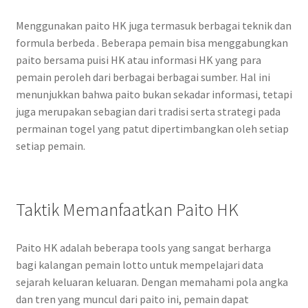
Menggunakan paito HK juga termasuk berbagai teknik dan
formula berbeda . Beberapa pemain bisa menggabungkan
paito bersama puisi HK atau informasi HK yang para
pemain peroleh dari berbagai berbagai sumber. Hal ini
menunjukkan bahwa paito bukan sekadar informasi, tetapi
juga merupakan sebagian dari tradisi serta strategi pada
permainan togel yang patut dipertimbangkan oleh setiap
setiap pemain.
Taktik Memanfaatkan Paito HK
Paito HK adalah beberapa tools yang sangat berharga
bagi kalangan pemain lotto untuk mempelajari data
sejarah keluaran keluaran. Dengan memahami pola angka
dan tren yang muncul dari paito ini, pemain dapat