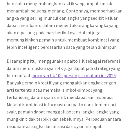
berusaha mengembangkan taktik yang ampuh untuk
menambah peluang menang. Contohnya, memperhatikan
angka yang sering muncul dan angka yang sedikit keluar
dapat membantu dalam menentukan angka-angka yang
akan dipasang pada hari berikutnya. Hal ini juga
memungkinkan pemain untuk membuat kombinasi yang
lebih intelligent berdasarkan data yang telah dihimpun.
Di samping itu, menggunakan paito HK sebagai referensi
dalam merumuskan syair HK juga dapat jadi strategi yang
bermanfaat.
bocoran hk 100 persen jitu malam ini 2026
Banyak pemain kreatif yang mengaitkan angka dengan
arti tertentu atau memakai simbol-simbol yang
terkandung dalam syair untuk mendapatkan inspirasi.
Melalui kombinasi informasi dari paito dan elemen dari
syair, pemain dapat menggali potensi angka-angka yang
mungkin tidak terpikirkan sebelumnya. Perpaduan antara
rasionalitas angka dan intuisi dari syair ini dapat