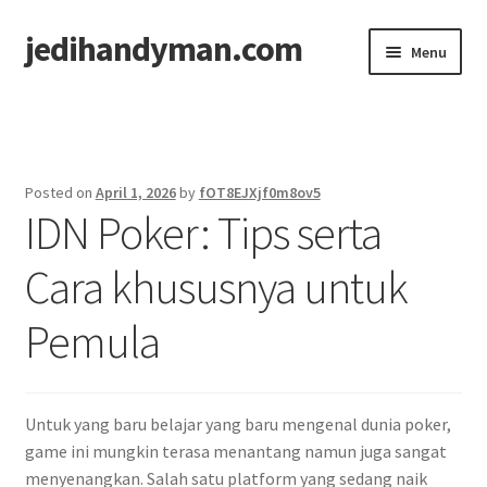
jedihandyman.com
Skip
Skip
Menu
to
to
navigation
content
Home
Sample Page
Posted on
April 1, 2026
by
fOT8EJXjf0m8ov5
IDN Poker: Tips serta
Cara khususnya untuk
Pemula
Untuk yang baru belajar yang baru mengenal dunia poker,
game ini mungkin terasa menantang namun juga sangat
menyenangkan. Salah satu platform yang sedang naik