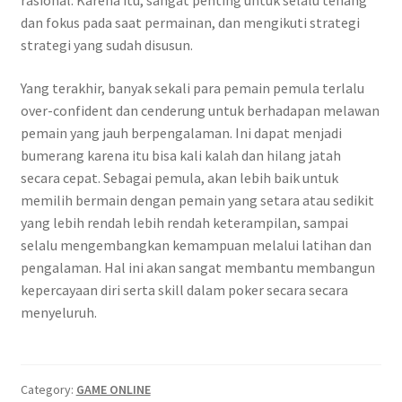
rasional. Karena itu, sangat penting untuk selalu tenang
dan fokus pada saat permainan, dan mengikuti strategi
strategi yang sudah disusun.
Yang terakhir, banyak sekali para pemain pemula terlalu
over-confident dan cenderung untuk berhadapan melawan
pemain yang jauh berpengalaman. Ini dapat menjadi
bumerang karena itu bisa kali kalah dan hilang jatah
secara cepat. Sebagai pemula, akan lebih baik untuk
memilih bermain dengan pemain yang setara atau sedikit
yang lebih rendah lebih rendah keterampilan, sampai
selalu mengembangkan kemampuan melalui latihan dan
pengalaman. Hal ini akan sangat membantu membangun
kepercayaan diri serta skill dalam poker secara secara
menyeluruh.
Category:
GAME ONLINE