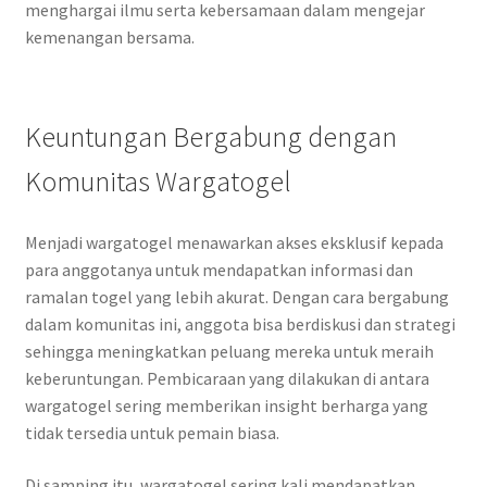
menghargai ilmu serta kebersamaan dalam mengejar
kemenangan bersama.
Keuntungan Bergabung dengan
Komunitas Wargatogel
Menjadi wargatogel menawarkan akses eksklusif kepada
para anggotanya untuk mendapatkan informasi dan
ramalan togel yang lebih akurat. Dengan cara bergabung
dalam komunitas ini, anggota bisa berdiskusi dan strategi
sehingga meningkatkan peluang mereka untuk meraih
keberuntungan. Pembicaraan yang dilakukan di antara
wargatogel sering memberikan insight berharga yang
tidak tersedia untuk pemain biasa.
Di samping itu, wargatogel sering kali mendapatkan