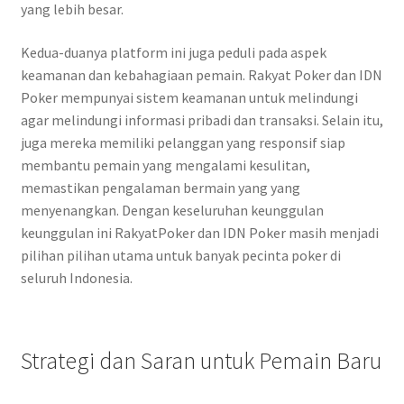
yang lebih besar.
Kedua-duanya platform ini juga peduli pada aspek
keamanan dan kebahagiaan pemain. Rakyat Poker dan IDN
Poker mempunyai sistem keamanan untuk melindungi
agar melindungi informasi pribadi dan transaksi. Selain itu,
juga mereka memiliki pelanggan yang responsif siap
membantu pemain yang mengalami kesulitan,
memastikan pengalaman bermain yang yang
menyenangkan. Dengan keseluruhan keunggulan
keunggulan ini RakyatPoker dan IDN Poker masih menjadi
pilihan pilihan utama untuk banyak pecinta poker di
seluruh Indonesia.
Strategi dan Saran untuk Pemain Baru