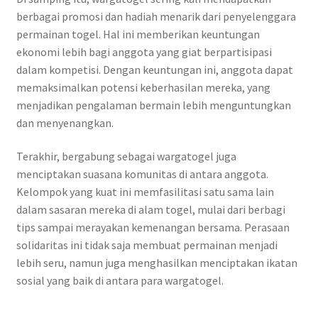
berbagai promosi dan hadiah menarik dari penyelenggara
permainan togel. Hal ini memberikan keuntungan
ekonomi lebih bagi anggota yang giat berpartisipasi
dalam kompetisi. Dengan keuntungan ini, anggota dapat
memaksimalkan potensi keberhasilan mereka, yang
menjadikan pengalaman bermain lebih menguntungkan
dan menyenangkan.
Terakhir, bergabung sebagai wargatogel juga
menciptakan suasana komunitas di antara anggota.
Kelompok yang kuat ini memfasilitasi satu sama lain
dalam sasaran mereka di alam togel, mulai dari berbagi
tips sampai merayakan kemenangan bersama. Perasaan
solidaritas ini tidak saja membuat permainan menjadi
lebih seru, namun juga menghasilkan menciptakan ikatan
sosial yang baik di antara para wargatogel.