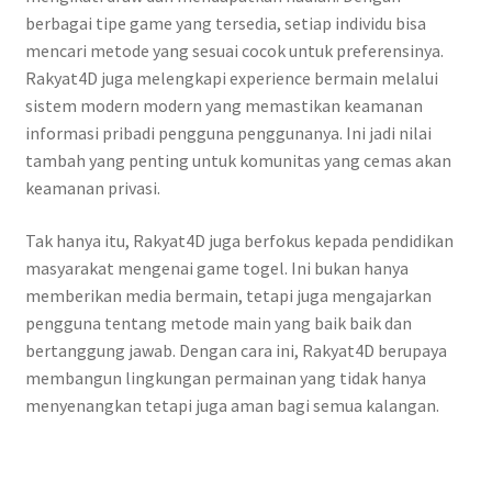
berbagai tipe game yang tersedia, setiap individu bisa
mencari metode yang sesuai cocok untuk preferensinya.
Rakyat4D juga melengkapi experience bermain melalui
sistem modern modern yang memastikan keamanan
informasi pribadi pengguna penggunanya. Ini jadi nilai
tambah yang penting untuk komunitas yang cemas akan
keamanan privasi.
Tak hanya itu, Rakyat4D juga berfokus kepada pendidikan
masyarakat mengenai game togel. Ini bukan hanya
memberikan media bermain, tetapi juga mengajarkan
pengguna tentang metode main yang baik baik dan
bertanggung jawab. Dengan cara ini, Rakyat4D berupaya
membangun lingkungan permainan yang tidak hanya
menyenangkan tetapi juga aman bagi semua kalangan.