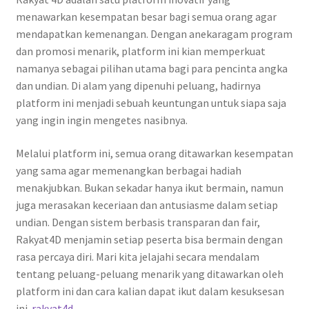
menawarkan kesempatan besar bagi semua orang agar
mendapatkan kemenangan. Dengan anekaragam program
dan promosi menarik, platform ini kian memperkuat
namanya sebagai pilihan utama bagi para pencinta angka
dan undian. Di alam yang dipenuhi peluang, hadirnya
platform ini menjadi sebuah keuntungan untuk siapa saja
yang ingin ingin mengetes nasibnya.
Melalui platform ini, semua orang ditawarkan kesempatan
yang sama agar memenangkan berbagai hadiah
menakjubkan. Bukan sekadar hanya ikut bermain, namun
juga merasakan keceriaan dan antusiasme dalam setiap
undian. Dengan sistem berbasis transparan dan fair,
Rakyat4D menjamin setiap peserta bisa bermain dengan
rasa percaya diri. Mari kita jelajahi secara mendalam
tentang peluang-peluang menarik yang ditawarkan oleh
platform ini dan cara kalian dapat ikut dalam kesuksesan
ini.
rakyat4d