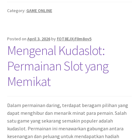
Category:
GAME ONLINE
Posted on
April 3, 2026
by
fOT8EJXjf0m8ov5
Mengenal Kudaslot:
Permainan Slot yang
Memikat
Dalam permainan daring, terdapat beragam pilihan yang
dapat menghibur dan menarik minat para pemain. Salah
satu game yang sekarang semakin populer adalah
kudaslot. Permainan ini menawarkan gabungan antara
kesenangan dan peluang untuk mendapatkan hadiah