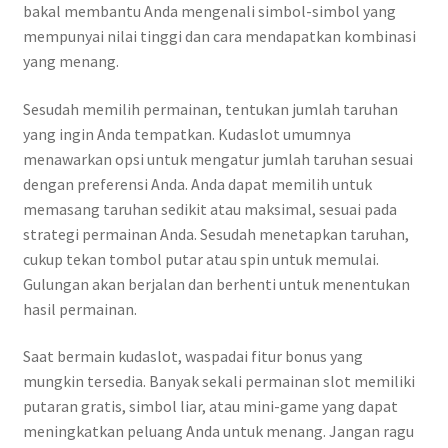
bakal membantu Anda mengenali simbol-simbol yang
mempunyai nilai tinggi dan cara mendapatkan kombinasi
yang menang.
Sesudah memilih permainan, tentukan jumlah taruhan
yang ingin Anda tempatkan. Kudaslot umumnya
menawarkan opsi untuk mengatur jumlah taruhan sesuai
dengan preferensi Anda. Anda dapat memilih untuk
memasang taruhan sedikit atau maksimal, sesuai pada
strategi permainan Anda. Sesudah menetapkan taruhan,
cukup tekan tombol putar atau spin untuk memulai.
Gulungan akan berjalan dan berhenti untuk menentukan
hasil permainan.
Saat bermain kudaslot, waspadai fitur bonus yang
mungkin tersedia. Banyak sekali permainan slot memiliki
putaran gratis, simbol liar, atau mini-game yang dapat
meningkatkan peluang Anda untuk menang. Jangan ragu