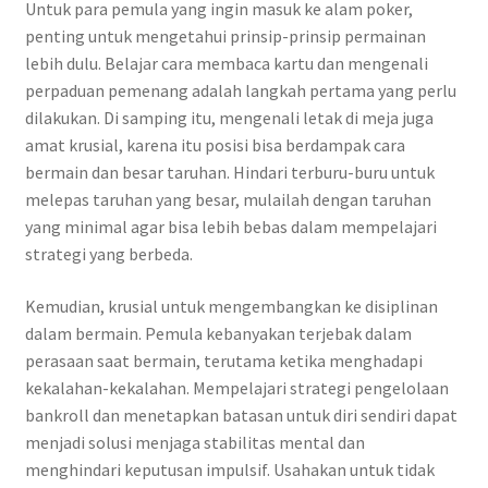
Untuk para pemula yang ingin masuk ke alam poker,
penting untuk mengetahui prinsip-prinsip permainan
lebih dulu. Belajar cara membaca kartu dan mengenali
perpaduan pemenang adalah langkah pertama yang perlu
dilakukan. Di samping itu, mengenali letak di meja juga
amat krusial, karena itu posisi bisa berdampak cara
bermain dan besar taruhan. Hindari terburu-buru untuk
melepas taruhan yang besar, mulailah dengan taruhan
yang minimal agar bisa lebih bebas dalam mempelajari
strategi yang berbeda.
Kemudian, krusial untuk mengembangkan ke disiplinan
dalam bermain. Pemula kebanyakan terjebak dalam
perasaan saat bermain, terutama ketika menghadapi
kekalahan-kekalahan. Mempelajari strategi pengelolaan
bankroll dan menetapkan batasan untuk diri sendiri dapat
menjadi solusi menjaga stabilitas mental dan
menghindari keputusan impulsif. Usahakan untuk tidak