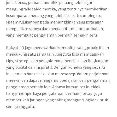
jenis bonus, pemain memiliki peluang lebih agar
mengupgrade saldo mereka, yang tentunya memberikan
kesempatan menang yang lebih besar. Di samping itu,
sistem rujukan yang ada memungkinkan anggota agar
mengajak rekannya dan mendapat imbalan tambahan,
yang membuat pengalaman bermain semakin seru.
Rakyat 4D juga menawarkan komunitas yang proaktif dan
mendukung satu sama lain. Anggota bisa membagikan
tips, strategi, dan pengalaman, menciptakan lingkungan
yang positif dan inspiratif. Dengan koneksi yang seperti
ini, pemain baru tidak akan merasa sepi dalam perjalanan
mereka, dan dapat mengambil pelajaran dari pengalaman
pengalaman pemain lain. Adanya komunitas ini tidak
hanya memperkaya pengalaman bermain, tetapi juga
memberikan jaringan yang saling menguntungkan untuk
semua anggota.