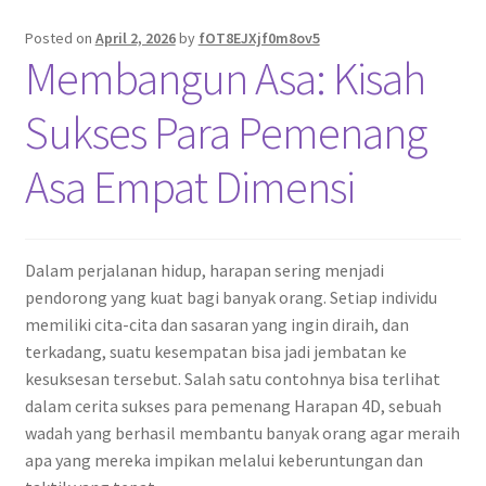
Posted on
April 2, 2026
by
fOT8EJXjf0m8ov5
Membangun Asa: Kisah
Sukses Para Pemenang
Asa Empat Dimensi
Dalam perjalanan hidup, harapan sering menjadi
pendorong yang kuat bagi banyak orang. Setiap individu
memiliki cita-cita dan sasaran yang ingin diraih, dan
terkadang, suatu kesempatan bisa jadi jembatan ke
kesuksesan tersebut. Salah satu contohnya bisa terlihat
dalam cerita sukses para pemenang Harapan 4D, sebuah
wadah yang berhasil membantu banyak orang agar meraih
apa yang mereka impikan melalui keberuntungan dan