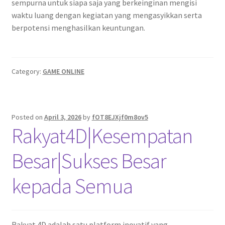
sempurna untuk siapa saja yang berkeinginan mengisi
waktu luang dengan kegiatan yang mengasyikkan serta
berpotensi menghasilkan keuntungan.
Category:
GAME ONLINE
Posted on
April 3, 2026
by
fOT8EJXjf0m8ov5
Rakyat4D|Kesempatan
Besar|Sukses Besar
kepada Semua
Rakyat 4D adalah satu platform inovatif yang