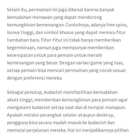
Selain itu, permainan ini juga dikenal karena banyak
kemudahan menawan yang dapat mendorong
kemungkinan kemenangan. Contohnya, adanya free spins,
bonus tinggi, dan simbol khusus yang dapat memicu fitur
tambahan baru. Fitur-fitur ini tidak hanya memberikan
kegembiraan, namun juga mempunyai memberikan
kesempatan untuk para pemain untuk meraih
kemenangan yang besar. Dengan variasi game yang luas,
setiap pemain bisa mencari permainan yang cocok sesuai
dengan preferensi mereka.
Sebagai penutup, kudaslot memfasilitasi kemudahan
akses tinggi, memberikan kemungkinan para pemain agar
mengalami kudaslot setiap saat dan di tempat manapun.
Apakah melalui perangkat seluler ataupun desktop,
pengguna bisa secara mudah masuk ke kudaslot dan
memulai perjalanan mereka. Hal ini menjadikannya pilihan