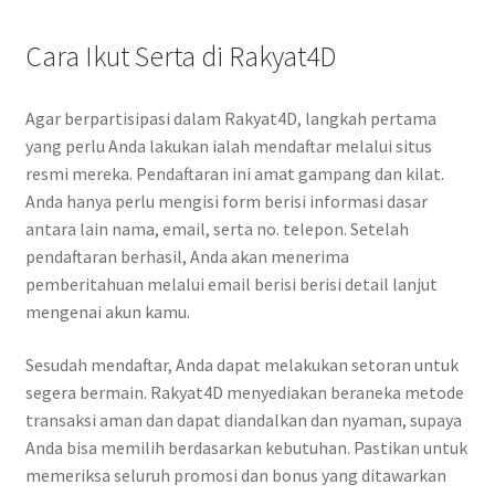
Cara Ikut Serta di Rakyat4D
Agar berpartisipasi dalam Rakyat4D, langkah pertama
yang perlu Anda lakukan ialah mendaftar melalui situs
resmi mereka. Pendaftaran ini amat gampang dan kilat.
Anda hanya perlu mengisi form berisi informasi dasar
antara lain nama, email, serta no. telepon. Setelah
pendaftaran berhasil, Anda akan menerima
pemberitahuan melalui email berisi berisi detail lanjut
mengenai akun kamu.
Sesudah mendaftar, Anda dapat melakukan setoran untuk
segera bermain. Rakyat4D menyediakan beraneka metode
transaksi aman dan dapat diandalkan dan nyaman, supaya
Anda bisa memilih berdasarkan kebutuhan. Pastikan untuk
memeriksa seluruh promosi dan bonus yang ditawarkan