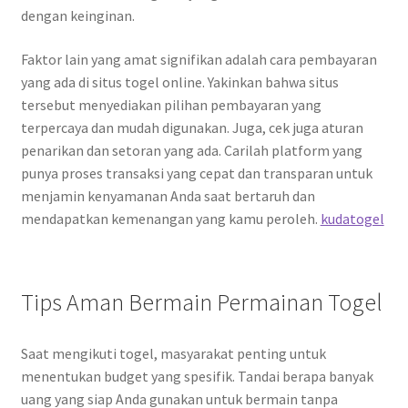
dengan keinginan.
Faktor lain yang amat signifikan adalah cara pembayaran
yang ada di situs togel online. Yakinkan bahwa situs
tersebut menyediakan pilihan pembayaran yang
terpercaya dan mudah digunakan. Juga, cek juga aturan
penarikan dan setoran yang ada. Carilah platform yang
punya proses transaksi yang cepat dan transparan untuk
menjamin kenyamanan Anda saat bertaruh dan
mendapatkan kemenangan yang kamu peroleh.
kudatogel
Tips Aman Bermain Permainan Togel
Saat mengikuti togel, masyarakat penting untuk
menentukan budget yang spesifik. Tandai berapa banyak
uang yang siap Anda gunakan untuk bermain tanpa