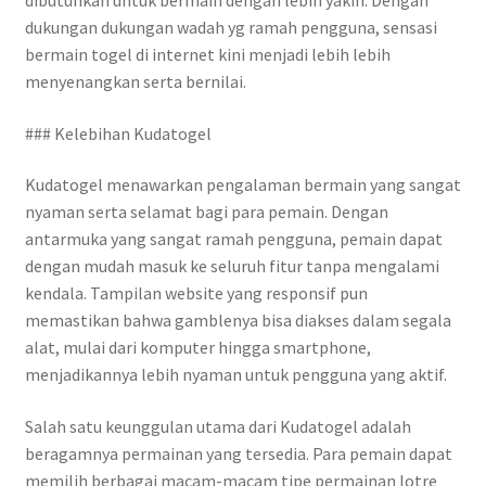
dibutuhkan untuk bermain dengan lebih yakin. Dengan
dukungan dukungan wadah yg ramah pengguna, sensasi
bermain togel di internet kini menjadi lebih lebih
menyenangkan serta bernilai.
### Kelebihan Kudatogel
Kudatogel menawarkan pengalaman bermain yang sangat
nyaman serta selamat bagi para pemain. Dengan
antarmuka yang sangat ramah pengguna, pemain dapat
dengan mudah masuk ke seluruh fitur tanpa mengalami
kendala. Tampilan website yang responsif pun
memastikan bahwa gamblenya bisa diakses dalam segala
alat, mulai dari komputer hingga smartphone,
menjadikannya lebih nyaman untuk pengguna yang aktif.
Salah satu keunggulan utama dari Kudatogel adalah
beragamnya permainan yang tersedia. Para pemain dapat
memilih berbagai macam-macam tipe permainan lotre