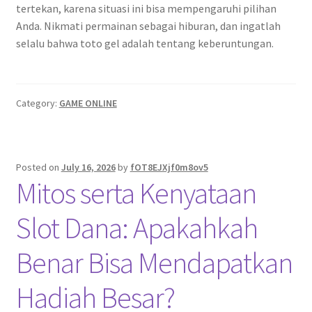
tertekan, karena situasi ini bisa mempengaruhi pilihan
Anda. Nikmati permainan sebagai hiburan, dan ingatlah
selalu bahwa toto gel adalah tentang keberuntungan.
Category:
GAME ONLINE
Posted on
July 16, 2026
by
fOT8EJXjf0m8ov5
Mitos serta Kenyataan
Slot Dana: Apakahkah
Benar Bisa Mendapatkan
Hadiah Besar?