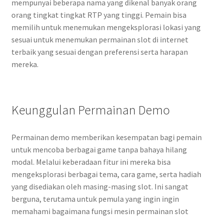
mempunyai beberapa nama yang dikenal banyak orang
orang tingkat tingkat RTP yang tinggi. Pemain bisa
memilih untuk menemukan mengeksplorasi lokasi yang
sesuai untuk menemukan permainan slot di internet
terbaik yang sesuai dengan preferensi serta harapan
mereka.
Keunggulan Permainan Demo
Permainan demo memberikan kesempatan bagi pemain
untuk mencoba berbagai game tanpa bahaya hilang
modal. Melalui keberadaan fitur ini mereka bisa
mengeksplorasi berbagai tema, cara game, serta hadiah
yang disediakan oleh masing-masing slot. Ini sangat
berguna, terutama untuk pemula yang ingin ingin
memahami bagaimana fungsi mesin permainan slot