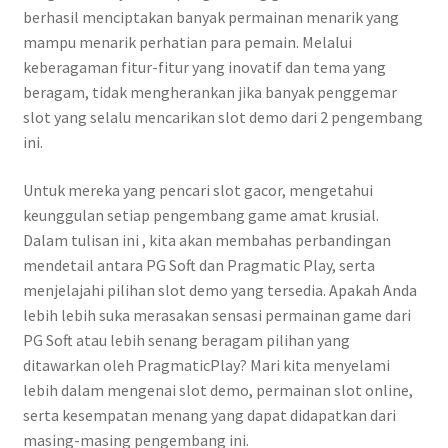
berhasil menciptakan banyak permainan menarik yang
mampu menarik perhatian para pemain. Melalui
keberagaman fitur-fitur yang inovatif dan tema yang
beragam, tidak mengherankan jika banyak penggemar
slot yang selalu mencarikan slot demo dari 2 pengembang
ini.
Untuk mereka yang pencari slot gacor, mengetahui
keunggulan setiap pengembang game amat krusial.
Dalam tulisan ini , kita akan membahas perbandingan
mendetail antara PG Soft dan Pragmatic Play, serta
menjelajahi pilihan slot demo yang tersedia. Apakah Anda
lebih lebih suka merasakan sensasi permainan game dari
PG Soft atau lebih senang beragam pilihan yang
ditawarkan oleh PragmaticPlay? Mari kita menyelami
lebih dalam mengenai slot demo, permainan slot online,
serta kesempatan menang yang dapat didapatkan dari
masing-masing pengembang ini.