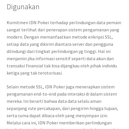
Digunakan
Komitmen IDN Poker terhadap perlindungan data pemain
sangat terlihat dari penerapan sistem pengamanan yang
modern. Dengan memanfaatkan metode enkripsi SSL,
setiap data yang dikirim diantara server dan pengguna
dilindungi dari tingkat perlindungan yg tinggi. Hal ini
menjamin jika informasi sensitif seperti data akun dan
transaksi finansial tak bisa dijangkau oleh pihak individu
ketiga yang tak terotorisasi.
Selain metode SSL, IDN Poker juga menerapkan sistem
pengamanan end-to-end pada interaksi di dalam sistem
mereka. Ini berarti bahwa data data selalu aman
sepanjang rute percakapan, dari pengirim hingga tujuan,
serta cuma dapat dibaca oleh yang menyimpan izin.
Melalui cara ini, IDN Poker memberikan perlindungan