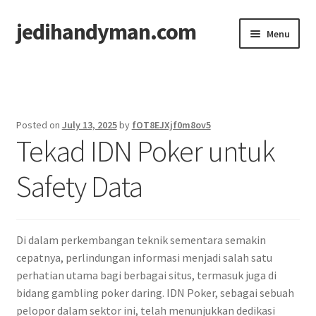
jedihandyman.com
Skip
Skip
Menu
to
to
navigation
content
Home
Sample Page
Posted on
July 13, 2025
by
fOT8EJXjf0m8ov5
Tekad IDN Poker untuk
Safety Data
Di dalam perkembangan teknik sementara semakin
cepatnya, perlindungan informasi menjadi salah satu
perhatian utama bagi berbagai situs, termasuk juga di
bidang gambling poker daring. IDN Poker, sebagai sebuah
pelopor dalam sektor ini, telah menunjukkan dedikasi